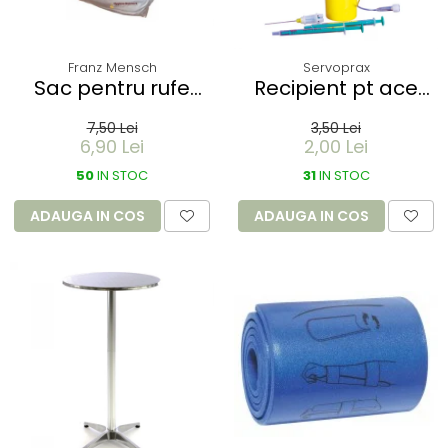
Franz Mensch
Servoprax
Sac pentru rufe
Recipient pt ace
PROTECT - dizolvabil
folosite Servobox -
7,50 Lei
3,50 Lei
in apa - 60 litri -
de buzunar 150 ml
6,90 Lei
2,00 Lei
66x84 cm / 17 my
50
IN STOC
31
IN STOC
ADAUGA IN COS
ADAUGA IN COS