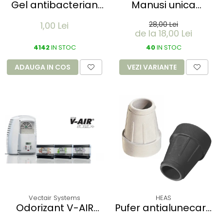
Gel antibacterian
Manusi unica
instant SANITEX
folosinta IDEAL
1,00 Lei
28,00 Lei
SACHET 70 % alcool-
LIGHT - Vinyl clear -
de la 18,00 Lei
1.5 ml - plic aluminiu
calitate light fara
4142
IN STOC
pudra - marime XL
40
IN STOC
- 100 buc
ADAUGA IN COS
VEZI VARIANTE
Vectair Systems
HEAS
Odorizant V-AIR
Pufer antialunecare