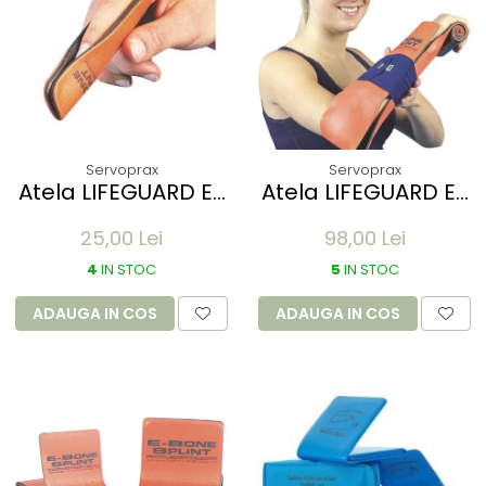
Servoprax
Servoprax
Atela LIFEGUARD E-
Atela LIFEGUARD E-
Bone pentru
Bone pentru
25,00 Lei
98,00 Lei
imobilizare degete
imobilizare membre
- refolosibila,
- refolosibila,
4
IN STOC
5
IN STOC
impermeabila,
impermeabila,
radio-transparenta
radio-transparenta
ADAUGA IN COS
ADAUGA IN COS
- 5x11 cm
- rola 100x14 cm