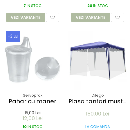
role
elasticitate 700% -
7
IN STOC
marime XL albastru
20
IN STOC
100 buc
VEZI VARIANTE
VEZI VARIANTE
-3 LEI
Servoprax
Dilego
Pahar cu maner
Plasa tantari muste
250 ml si capac
pentru Pavilion 3x3M
15,00 Lei
180,00 Lei
antiscurgere cu
- 12 m lungime -
12,00 Lei
gura de 12mm - din
culoare alb
plastic transparent
10
IN STOC
LA COMANDA