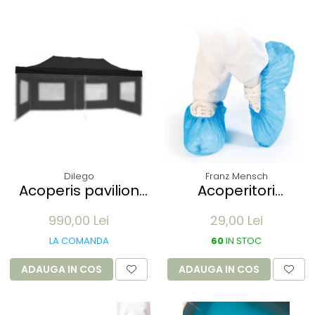
Dilego
Franz Mensch
Acoperis pavilion
Acoperitori
Profi 3x6m - alb
incaltaminte ECO
990,00 Lei
29,00 Lei
din CPE - albastru
41x15 cm, 25 my
LA COMANDA
60
IN STOC
unica folosinta - 100
buc
ADAUGA IN COS
ADAUGA IN COS