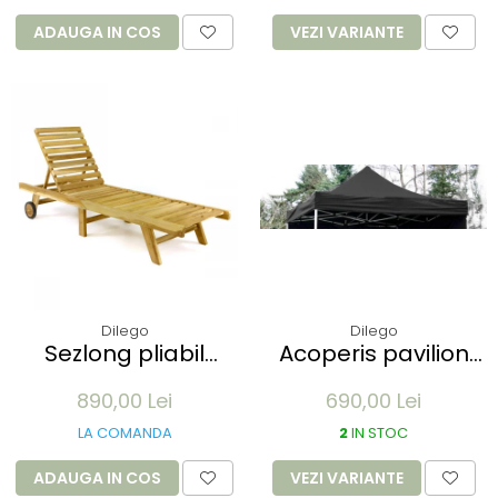
ADAUGA IN COS
VEZI VARIANTE
Dilego
Dilego
Sezlong pliabil
Acoperis pavilion
Divero din lemn de
Profi 3 x 3 m -
890,00 Lei
690,00 Lei
TEAK 200x57x34 cm
diverse culori
- pliabil cu roti
LA COMANDA
2
IN STOC
ADAUGA IN COS
VEZI VARIANTE