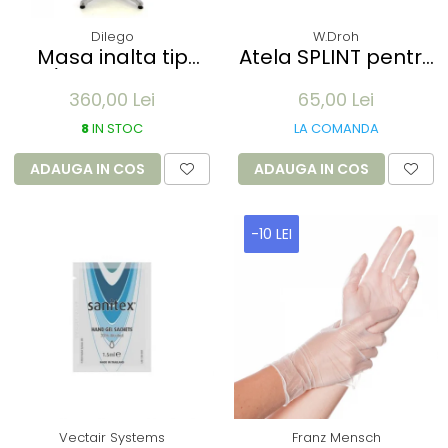
Dilego
W.Droh
Masa inalta tip
Atela SPLINT pentru
Bar/Bistro pliabila -
imobilizare membre
360,00 Lei
65,00 Lei
60x115cm - aluminiu
- refolosibila,
optic crom
impermeabila,
8
IN STOC
LA COMANDA
radio-transparenta
- rola 100x11 cm
ADAUGA IN COS
ADAUGA IN COS
-10 LEI
Vectair Systems
Franz Mensch