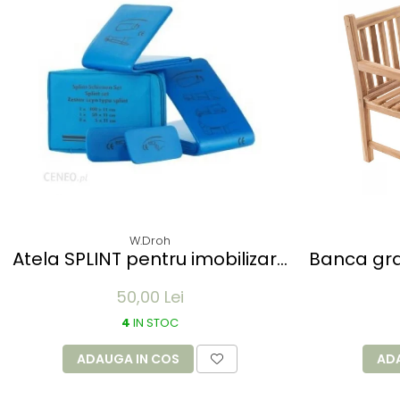
W.Droh
Atela SPLINT pentru imobilizare
Banca gra
membre - refolosibila,
- 150cm
50,00 Lei
impermeabila, radio-
transparenta - rola 50x11 cm
4
IN STOC
ADAUGA IN COS
AD