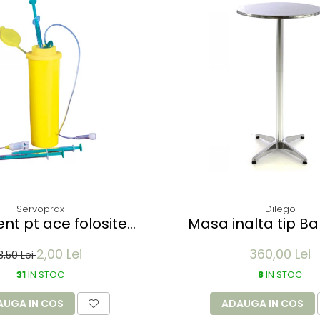
Servoprax
Dilego
ent pt ace folosite
Masa inalta tip Ba
 - de buzunar 150 ml
pliabila - 60x115cm 
2,00 Lei
360,00 Lei
optic crom
3,50 Lei
31
IN STOC
8
IN STOC
AUGA IN COS
ADAUGA IN COS