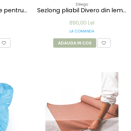
Dilego
Sezlong pliabil Divero din lemn
 lungime -
de TEAK 200x57x34 cm - pliabil
890,00 Lei
b
cu roti
LA COMANDA
ADAUGA IN COS