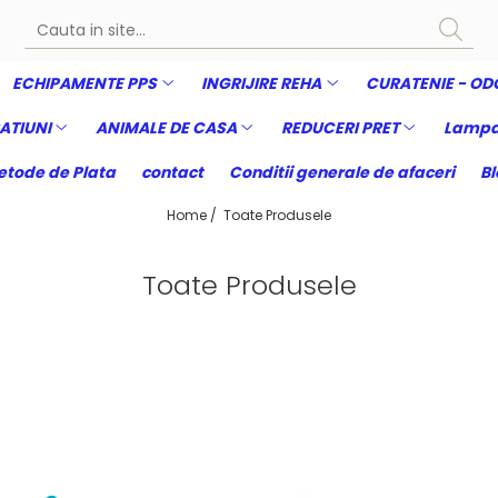
ECHIPAMENTE PPS
INGRIJIRE REHA
CURATENIE - OD
ATIUNI
ANIMALE DE CASA
REDUCERI PRET
Lampa
tode de Plata
contact
Conditii generale de afaceri
Bl
Home /
Toate Produsele
Toate Produsele