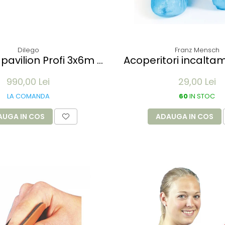
Dilego
Franz Mensch
pavilion Profi 3x6m -
Acoperitori incalta
alb
din CPE - albastru 41
990,00 Lei
29,00 Lei
my unica folosinta 
LA COMANDA
60
IN STOC
AUGA IN COS
ADAUGA IN COS