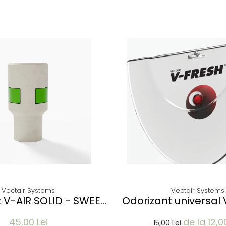
Vectair Systems
Vectair Systems
 V-AIR SOLID - SWEET
Odorizant universal
EA & WISTERIA
CITRUS MAN
45,00 Lei
de la 12,0
15,00 Lei