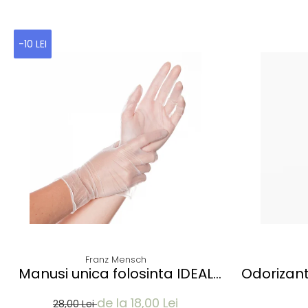
-10 LEI
Franz Mensch
Manusi unica folosinta IDEAL
Odorizant
LIGHT - Vinyl clear - calitate
P
de la 18,00 Lei
light fara pudra - marime XL -
28,00 Lei