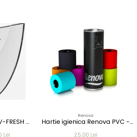
Renova
 V-FRESH -
Hartie igienica Renova PVC -
GO
diverse culori - 3 role
0 Lei
25,00 Lei