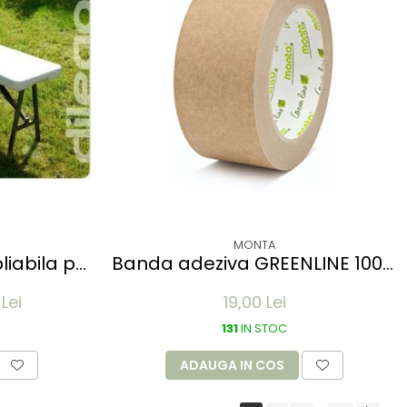
MONTA
liabila pt
Banda adeziva GREENLINE 100%
lb
reciclabil din hartie -
Lei
19,00 Lei
MONTAPACK 843 - 50mm x
50m - rola
131
IN STOC
ADAUGA IN COS