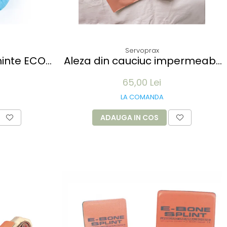
Servoprax
minte ECO
Aleza din cauciuc impermeabil
x15 cm, 25
- 90x100cm - culoare alb
65,00 Lei
- 100 buc
LA COMANDA
ADAUGA IN COS