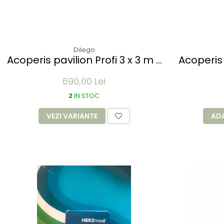
Dilego
Acoperis pavilion Profi 3 x 3 m -
Acoperis 
diverse culori
690,00 Lei
2
IN STOC
VEZI VARIANTE
AD