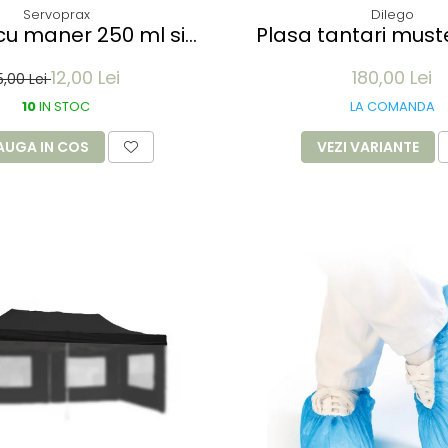
Servoprax
Dilego
cu maner 250 ml si
Plasa tantari muste pentru
iscurgere cu gura de
Pavilion 3x3M - 12 m
12,00 Lei
180,00 Lei
n plastic transparent
culoare al
5,00 Lei
10
IN STOC
LA COMANDA
AUGA IN COS
VEZI VARIANTE