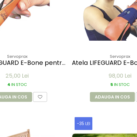
Servoprax
Servoprax
EGUARD E-Bone pentru
Atela LIFEGUARD E-B
ilizare degete -
imobilizare mem
25,00 Lei
98,00 Lei
ibila, impermeabila,
refolosibila, imper
ansparenta - 5x11 cm
radio-transparent
4
IN STOC
5
IN STOC
100x14 cm
AUGA IN COS
ADAUGA IN COS
-35 LEI