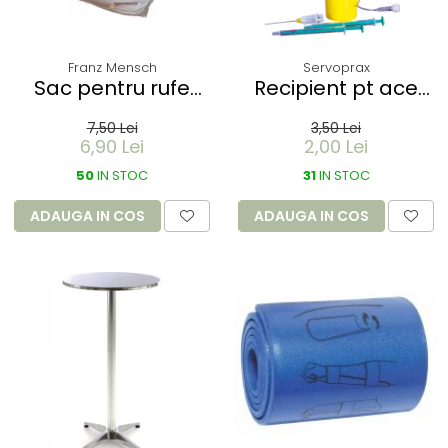
Franz Mensch
Servoprax
Sac pentru rufe
Recipient pt ace
PROTECT - dizolvabil
folosite Servobox -
7,50 Lei
3,50 Lei
in apa - 60 litri -
de buzunar 150 ml
6,90 Lei
2,00 Lei
66x84 cm / 17 my
50
IN STOC
31
IN STOC
ADAUGA IN COS
ADAUGA IN COS