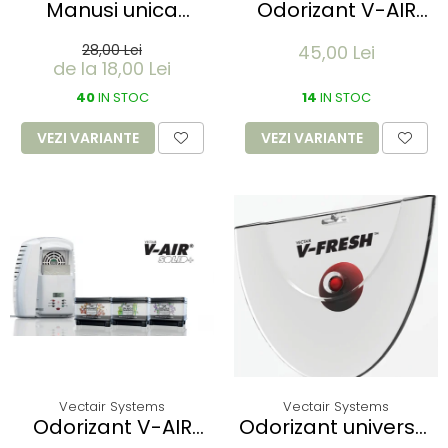
Manusi unica
Odorizant V-AIR
folosinta IDEAL
SOLID - SWEET PEA &
28,00 Lei
45,00 Lei
LIGHT - Vinyl clear -
WISTERIA
de la 18,00 Lei
calitate light fara
pudra - marime XL
40
IN STOC
14
IN STOC
- 100 buc
VEZI VARIANTE
VEZI VARIANTE
Vectair Systems
Vectair Systems
Odorizant V-AIR
Odorizant universal