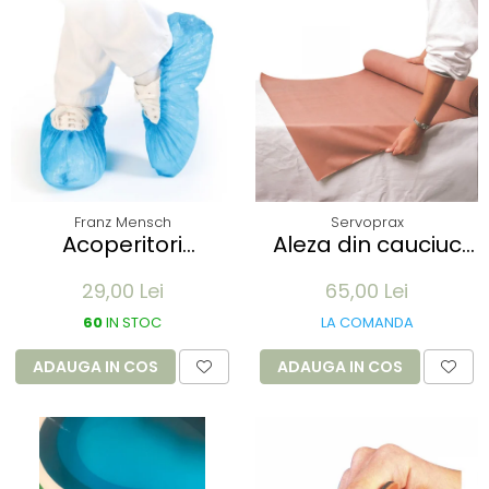
Franz Mensch
Servoprax
Acoperitori
Aleza din cauciuc
incaltaminte ECO
impermeabil -
29,00 Lei
65,00 Lei
din CPE - albastru
90x100cm - culoare
41x15 cm, 25 my
alb
60
IN STOC
LA COMANDA
unica folosinta - 100
buc
ADAUGA IN COS
ADAUGA IN COS