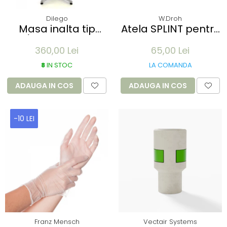
Dilego
W.Droh
Masa inalta tip
Atela SPLINT pentru
Bar/Bistro pliabila -
imobilizare membre
360,00 Lei
65,00 Lei
60x115cm - aluminiu
- refolosibila,
optic crom
impermeabila,
8
IN STOC
LA COMANDA
radio-transparenta
- rola 100x11 cm
ADAUGA IN COS
ADAUGA IN COS
-10 LEI
Franz Mensch
Vectair Systems