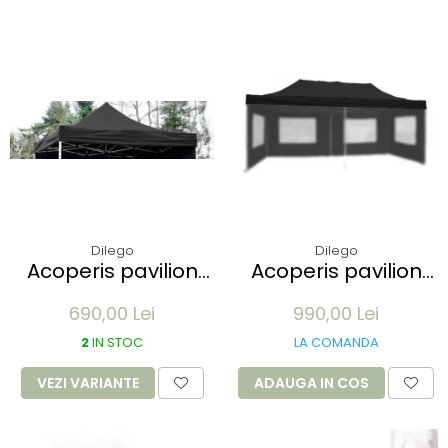
Dilego
Dilego
Acoperis pavilion
Acoperis pavilion
Profi 3 x 3 m -
Profi 3x6m - alb
690,00 Lei
990,00 Lei
diverse culori
2
IN STOC
LA COMANDA
VEZI VARIANTE
ADAUGA IN COS