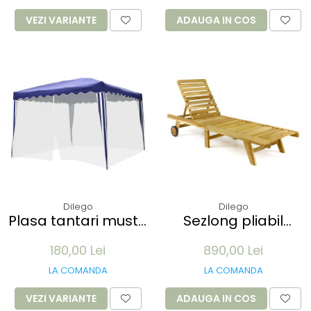
100 buc
VEZI VARIANTE
ADAUGA IN COS
Dilego
Dilego
Plasa tantari muste
Sezlong pliabil
pentru Pavilion 3x3M
Divero din lemn de
180,00 Lei
890,00 Lei
- 12 m lungime -
TEAK 200x57x34 cm
culoare alb
- pliabil cu roti
LA COMANDA
LA COMANDA
VEZI VARIANTE
ADAUGA IN COS