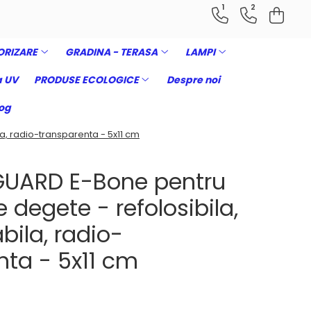
1
2
ORIZARE
GRADINA - TERASA
LAMPI
 UV
PRODUSE ECOLOGICE
Despre noi
og
a, radio-transparenta - 5x11 cm
EGUARD E-Bone pentru
e degete - refolosibila,
ila, radio-
nta - 5x11 cm