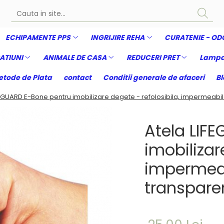
ECHIPAMENTE PPS
INGRIJIRE REHA
CURATENIE - OD
ATIUNI
ANIMALE DE CASA
REDUCERI PRET
Lampa
tode de Plata
contact
Conditii generale de afaceri
Bl
FEGUARD E-Bone pentru imobilizare degete - refolosibila, impermeabil
Atela LIF
imobilizar
impermeab
transpare