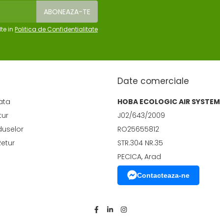
te in
Politica de Confidentialitate
Date comerciale
ata
HOBA ECOLOGIC AIR SYSTEM
tur
J02/643/2009
duselor
RO25655812
Retur
STR.304 NR.35
PECICA, Arad
Contacteaza-ne