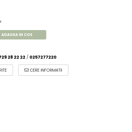
e
ADAUGA IN COS
729 28 22 22
/
0257277220
ITE
CERE INFORMATII