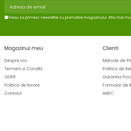
Vreau sa primesc newsletter cu promotiile magazinului. Afla mai mul
Magazinul meu
Clienti
Despre noi
Metode de Pl
Termeni si Conditii
Politica de Re
GDPR
Garantia Pro
Politica de livrare
Formular de 
Contact
ANPC