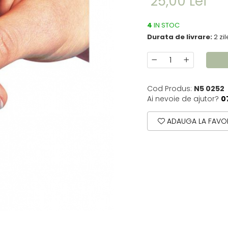
25,00 Lei
4
IN STOC
Durata de livrare:
2 zil
Cod Produs:
N5 0252
Ai nevoie de ajutor?
0
ADAUGA LA FAVOR