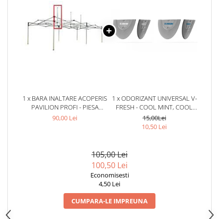
1 x BARA INALTARE ACOPERIS
1 x ODORIZANT UNIVERSAL V-
PAVILION PROFI - PIESA
FRESH - COOL MINT, COOL
SCHIMB
MINT
90,00 Lei
15,00Lei
10,50 Lei
105,00 Lei
100,50 Lei
Economisesti
4,50 Lei
CUMPARA-LE IMPREUNA