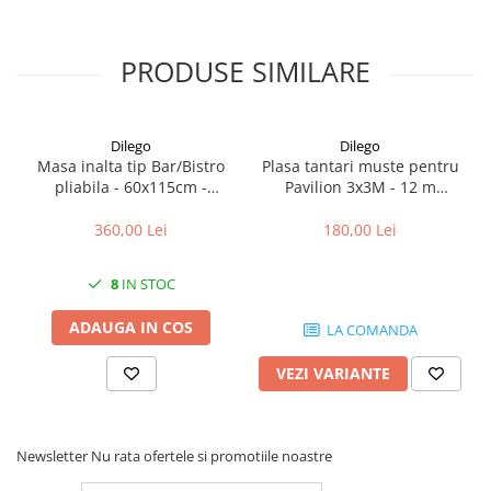
PRODUSE SIMILARE
Dilego
Dilego
Masa inalta tip Bar/Bistro
Plasa tantari muste pentru
pliabila - 60x115cm -
Pavilion 3x3M - 12 m
aluminiu optic crom
lungime - culoare alb
360,00 Lei
180,00 Lei
8
IN STOC
ADAUGA IN COS
LA COMANDA
VEZI VARIANTE
Newsletter
Nu rata ofertele si promotiile noastre