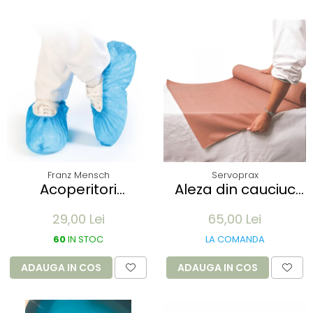
Franz Mensch
Servoprax
Acoperitori
Aleza din cauciuc
incaltaminte ECO
impermeabil -
29,00 Lei
65,00 Lei
din CPE - albastru
90x100cm - culoare
41x15 cm, 25 my
alb
60
IN STOC
LA COMANDA
unica folosinta - 100
buc
ADAUGA IN COS
ADAUGA IN COS