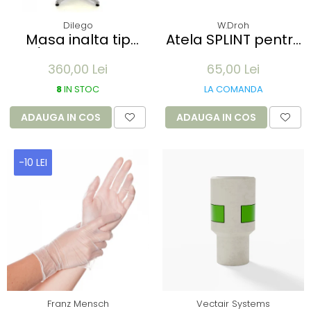
Dilego
W.Droh
Masa inalta tip
Atela SPLINT pentru
Bar/Bistro pliabila -
imobilizare membre
360,00 Lei
65,00 Lei
60x115cm - aluminiu
- refolosibila,
optic crom
impermeabila,
8
IN STOC
LA COMANDA
radio-transparenta
- rola 100x11 cm
ADAUGA IN COS
ADAUGA IN COS
-10 LEI
Franz Mensch
Vectair Systems