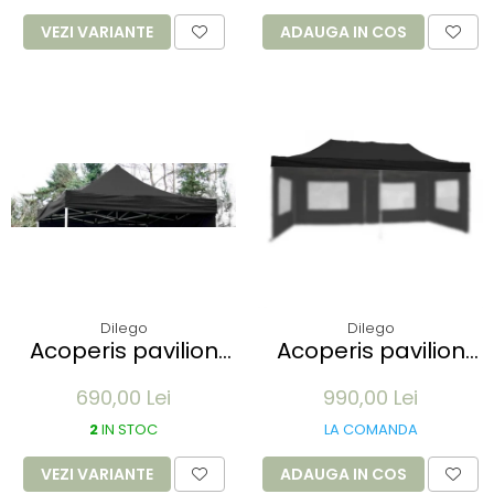
VEZI VARIANTE
ADAUGA IN COS
Dilego
Dilego
Acoperis pavilion
Acoperis pavilion
Profi 3 x 3 m -
Profi 3x6m - alb
690,00 Lei
990,00 Lei
diverse culori
2
IN STOC
LA COMANDA
VEZI VARIANTE
ADAUGA IN COS