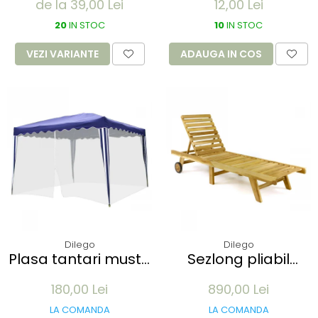
de la 39,00 Lei
12,00 Lei
elasticitate 700% -
gura de 12mm - din
marime XL albastru
20
IN STOC
plastic transparent
10
IN STOC
100 buc
VEZI VARIANTE
ADAUGA IN COS
Dilego
Dilego
Plasa tantari muste
Sezlong pliabil
pentru Pavilion 3x3M
Divero din lemn de
180,00 Lei
890,00 Lei
- 12 m lungime -
TEAK 200x57x34 cm
culoare alb
- pliabil cu roti
LA COMANDA
LA COMANDA