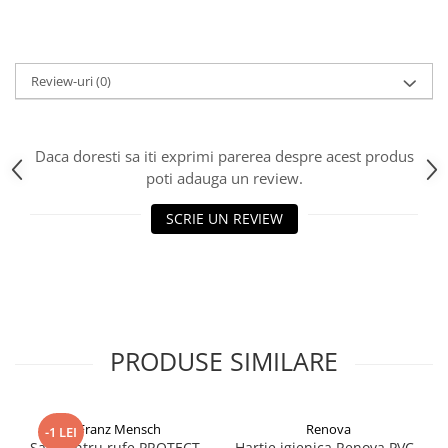
Review-uri
(0)
Daca doresti sa iti exprimi parerea despre acest produs
poti adauga un review.
SCRIE UN REVIEW
PRODUSE SIMILARE
Franz Mensch
Renova
-1 LEI
Sac pentru rufe PROTECT -
Hartie igienica Renova PVC -