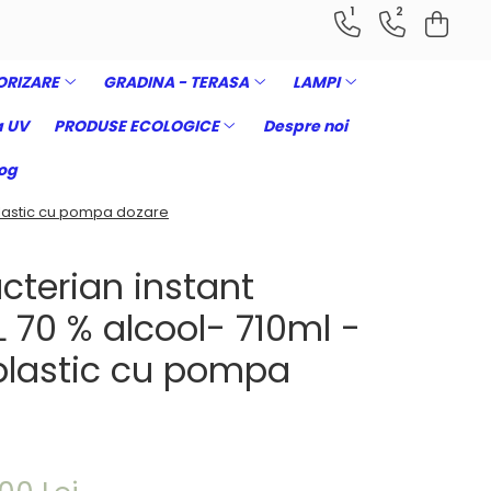
1
2
ORIZARE
GRADINA - TERASA
LAMPI
 UV
PRODUSE ECOLOGICE
Despre noi
og
 plastic cu pompa dozare
cterian instant
 70 % alcool- 710ml -
 plastic cu pompa