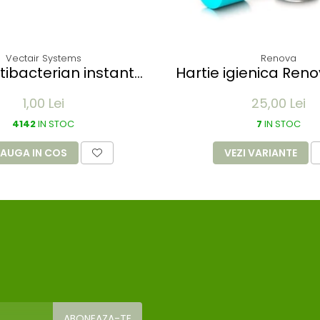
Vectair Systems
Renova
tibacterian instant
Hartie igienica Ren
 SACHET 70 % alcool-
diverse culori - 
1,00 Lei
25,00 Lei
ml - plic aluminiu
4142
IN STOC
7
IN STOC
AUGA IN COS
VEZI VARIANTE