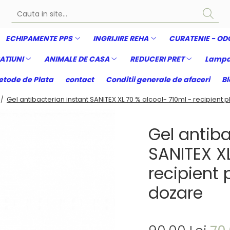
ECHIPAMENTE PPS
INGRIJIRE REHA
CURATENIE - OD
ATIUNI
ANIMALE DE CASA
REDUCERI PRET
Lampa
tode de Plata
contact
Conditii generale de afaceri
Bl
Gel antibacterian instant SANITEX XL 70 % alcool- 710ml - recipient
 /
Gel antiba
SANITEX XL
recipient
dozare