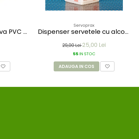
Servoprax
ova PVC -
Dispenser servetele cu alcool
3 role
ALKOTIP - 150 servetele
25,00 Lei
29,00 Lei
55
IN STOC
ADAUGA IN COS