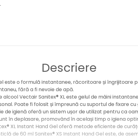
T
Descriere
l este o formulă instantanee, răcoritoare și îngrijitoare 
taneu, fără a fi nevoie de apă.
alcool Vectair Sanitex® XL este gelul de mâini instantan
sonal. Poate fi folosit și împreună cu suportul de fixare cu
e de igienă oferă un sistem ușor de utilizat pentru ca oam
unt în deplasare, promovând în același timp o igiena opti
tex® XL Instant Hand Gel oferă metode eficiente de curăț
sticlă de 60 ml Sanitex® XS Instant Hand Gel este, de ase