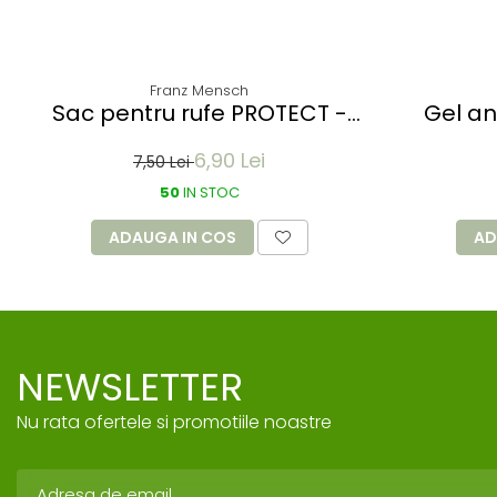
Franz Mensch
Sac pentru rufe PROTECT -
Gel an
dizolvabil in apa - 60 litri -
SANITEX
6,90 Lei
66x84 cm / 17 my
1.5 
7,50 Lei
50
IN STOC
ADAUGA IN COS
AD
NEWSLETTER
Nu rata ofertele si promotiile noastre