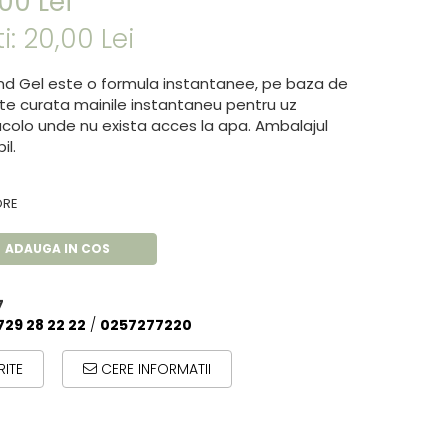
00 Lei
i:
20,00
Lei
and Gel este o formula instantanee, pe baza de
ate curata mainile instantaneu pentru uz
acolo unde nu exista acces la apa. Ambalajul
il.
ORE
ADAUGA IN COS
7
729 28 22 22
/
0257277220
ITE
CERE INFORMATII