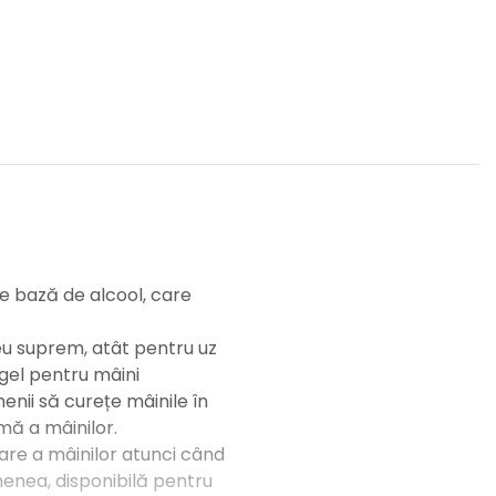
pe bază de alcool, care
eu suprem, atât pentru uz
 gel pentru mâini
enii să curețe mâinile în
mă a mâinilor.
are a mâinilor atunci când
menea, disponibilă pentru