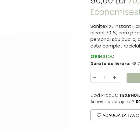
90,00 Lei
70,
Economisest
Sanitex XL Instant H
alcool 70 %, care po
personal sau public, 
este complet reciclab
219
IN STOC
Durata de livrare:
48 
Cod Produs:
TEXRH01
Ai nevoie de ajutor?
0
ADAUGA LA FAVOR