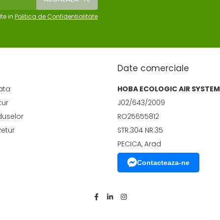
te in
Politica de Confidentialitate
Date comerciale
ata
HOBA ECOLOGIC AIR SYSTEM
tur
J02/643/2009
duselor
RO25655812
Retur
STR.304 NR.35
PECICA, Arad
Contacteaza-ne