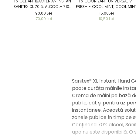
1 x GEL ANTIBACTERIAN INSTANT
1 x ODORIZANT UNIVERSAL V-
SANITEX XL 70 % ALCOOL- 710ML
FRESH - COOL MINT, COOL MIN
- RECIPIENT PLASTIC CU POMPA
90,00 Lei
15,00Lei
DOZARE
70,00 Lei
10,50 Lei
Sanitex® XL Instant Hand Ge
poate curăța mâinile instan
Crema de mâini pe bază de 
public, cât și pentru uz per
instantanee. Această soluți
zonele publice în timp ce s
Conținând 70% alcool, Sani
apa nu este disponibilă. O 