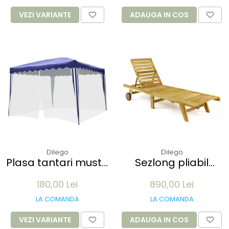
100 buc
VEZI VARIANTE
ADAUGA IN COS
Dilego
Dilego
Plasa tantari muste
Sezlong pliabil
pentru Pavilion 3x3M
Divero din lemn de
180,00 Lei
890,00 Lei
- 12 m lungime -
TEAK 200x57x34 cm
culoare alb
- pliabil cu roti
LA COMANDA
LA COMANDA
VEZI VARIANTE
ADAUGA IN COS