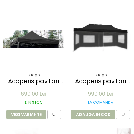
Dilego
Dilego
Acoperis pavilion
Acoperis pavilion
Profi 3 x 3 m -
Profi 3x6m - alb
690,00 Lei
990,00 Lei
diverse culori
2
IN STOC
LA COMANDA
VEZI VARIANTE
ADAUGA IN COS