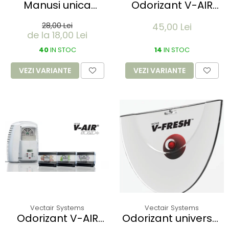
Manusi unica
Odorizant V-AIR
folosinta IDEAL
SOLID - SWEET PEA &
28,00 Lei
45,00 Lei
LIGHT - Vinyl clear -
WISTERIA
de la 18,00 Lei
calitate light fara
pudra - marime XL
40
IN STOC
14
IN STOC
- 100 buc
VEZI VARIANTE
VEZI VARIANTE
Vectair Systems
Vectair Systems
Odorizant V-AIR
Odorizant universal