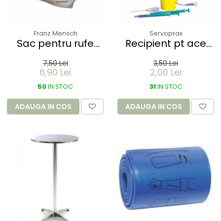
Franz Mensch
Servoprax
Sac pentru rufe
Recipient pt ace
PROTECT - dizolvabil
folosite Servobox -
7,50 Lei
3,50 Lei
in apa - 60 litri -
de buzunar 150 ml
6,90 Lei
2,00 Lei
66x84 cm / 17 my
50
IN STOC
31
IN STOC
ADAUGA IN COS
ADAUGA IN COS