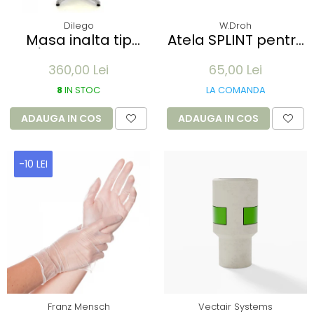
Dilego
W.Droh
Masa inalta tip
Atela SPLINT pentru
Bar/Bistro pliabila -
imobilizare membre
360,00 Lei
65,00 Lei
60x115cm - aluminiu
- refolosibila,
optic crom
impermeabila,
8
IN STOC
LA COMANDA
radio-transparenta
- rola 100x11 cm
ADAUGA IN COS
ADAUGA IN COS
-10 LEI
Franz Mensch
Vectair Systems