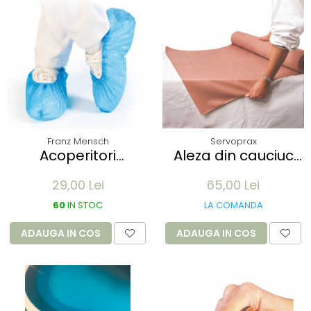
Franz Mensch
Servoprax
Acoperitori
Aleza din cauciuc
incaltaminte ECO
impermeabil -
29,00 Lei
65,00 Lei
din CPE - albastru
90x100cm - culoare
41x15 cm, 25 my
alb
60
IN STOC
LA COMANDA
unica folosinta - 100
buc
ADAUGA IN COS
ADAUGA IN COS