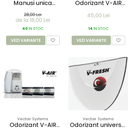
Manusi unica
Odorizant V-AIR
folosinta IDEAL
SOLID - SWEET PEA &
28,00 Lei
45,00 Lei
LIGHT - Vinyl clear -
WISTERIA
de la 18,00 Lei
calitate light fara
pudra - marime XL
40
IN STOC
14
IN STOC
- 100 buc
VEZI VARIANTE
VEZI VARIANTE
Vectair Systems
Vectair Systems
Odorizant V-AIR
Odorizant universal