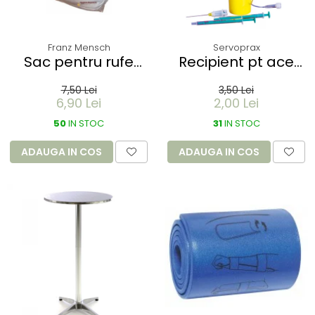
Franz Mensch
Servoprax
Sac pentru rufe
Recipient pt ace
PROTECT - dizolvabil
folosite Servobox -
7,50 Lei
3,50 Lei
in apa - 60 litri -
de buzunar 150 ml
6,90 Lei
2,00 Lei
66x84 cm / 17 my
50
IN STOC
31
IN STOC
ADAUGA IN COS
ADAUGA IN COS