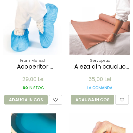
Franz Mensch
Servoprax
Acoperitori
Aleza din cauciuc
incaltaminte ECO
impermeabil -
29,00 Lei
65,00 Lei
din CPE - albastru
90x100cm - culoare
41x15 cm, 25 my
alb
60
IN STOC
LA COMANDA
unica folosinta - 100
buc
ADAUGA IN COS
ADAUGA IN COS