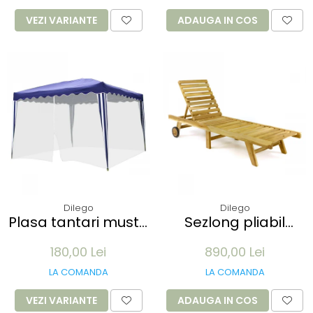
100 buc
VEZI VARIANTE
ADAUGA IN COS
Dilego
Dilego
Plasa tantari muste
Sezlong pliabil
pentru Pavilion 3x3M
Divero din lemn de
180,00 Lei
890,00 Lei
- 12 m lungime -
TEAK 200x57x34 cm
culoare alb
- pliabil cu roti
LA COMANDA
LA COMANDA
VEZI VARIANTE
ADAUGA IN COS