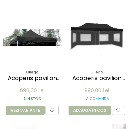
Dilego
Dilego
Acoperis pavilion
Acoperis pavilion
Profi 3 x 3 m -
Profi 3x6m - alb
690,00 Lei
990,00 Lei
diverse culori
2
IN STOC
LA COMANDA
VEZI VARIANTE
ADAUGA IN COS