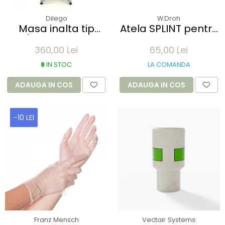
Dilego
W.Droh
Masa inalta tip
Atela SPLINT pentru
Bar/Bistro pliabila -
imobilizare membre
360,00 Lei
65,00 Lei
60x115cm - aluminiu
- refolosibila,
optic crom
impermeabila,
8
IN STOC
LA COMANDA
radio-transparenta
- rola 100x11 cm
ADAUGA IN COS
ADAUGA IN COS
-10 LEI
Franz Mensch
Vectair Systems