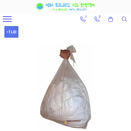
1
2
HORECA
MOBILIER
PRIM AJUTOR
ECHIPAMENTE PPS
INGRIJIRE REHA
CURATENIE - ODORIZARE
GRADINA - TERASA
LAMPI
EVENIMENTE
PIESE SCHIMB
DECORATIUNI
ANIMALE DE CASA
REDUCERI PRET
PRODUSE ECOLOGICE
Food
Mobilier birouri
Echipament ambulanta
Produse unica folosinta
Fitness si relaxare
Dispensere si aparate
Inchideri terase
Iluminare LED
Accesorii si aranjamente
Baterii si acumulatori
Obiecte de decor
Jucarii caini
Lichidari de stoc
Ambalaje
-1 LEI
evenimente
Ambalaje catering
Mobilier Institutii publice
Genti si Rucsacuri
Terapie alternativa
Odorizante profesionale
Mobilier terase
Lampi semnalizare si becuri
Tablouri decorative
Produse ingrijire
Produse in testare
Mese si scaune pliabile
Produse hartie
Sere si paturi inalte
Recompense caini
Produse reduse
Pavilioane si corturi
Produse promotionale