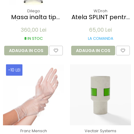
Dilego
W.Droh
Masa inalta tip
Atela SPLINT pentru
Bar/Bistro pliabila -
imobilizare membre
360,00 Lei
65,00 Lei
60x115cm - aluminiu
- refolosibila,
optic crom
impermeabila,
8
IN STOC
LA COMANDA
radio-transparenta
- rola 100x11 cm
ADAUGA IN COS
ADAUGA IN COS
-10 LEI
Franz Mensch
Vectair Systems