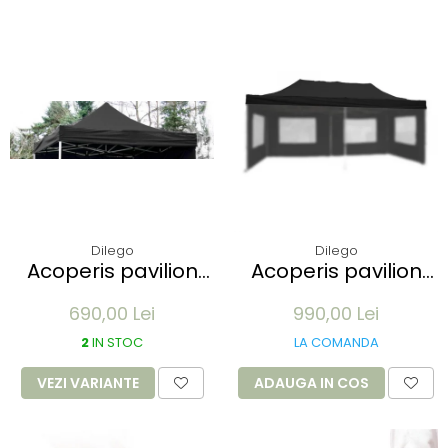
Dilego
Dilego
Acoperis pavilion
Acoperis pavilion
Profi 3 x 3 m -
Profi 3x6m - alb
690,00 Lei
990,00 Lei
diverse culori
2
IN STOC
LA COMANDA
VEZI VARIANTE
ADAUGA IN COS