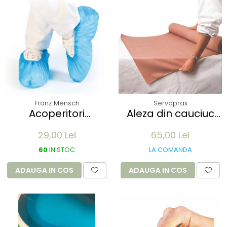
Franz Mensch
Servoprax
Acoperitori
Aleza din cauciuc
incaltaminte ECO
impermeabil -
29,00 Lei
65,00 Lei
din CPE - albastru
90x100cm - culoare
41x15 cm, 25 my
alb
60
IN STOC
LA COMANDA
unica folosinta - 100
buc
ADAUGA IN COS
ADAUGA IN COS