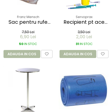
Franz Mensch
Servoprax
Sac pentru rufe
Recipient pt ace
PROTECT - dizolvabil
folosite Servobox -
7,50 Lei
3,50 Lei
in apa - 60 litri -
de buzunar 150 ml
6,90 Lei
2,00 Lei
66x84 cm / 17 my
50
IN STOC
31
IN STOC
ADAUGA IN COS
ADAUGA IN COS