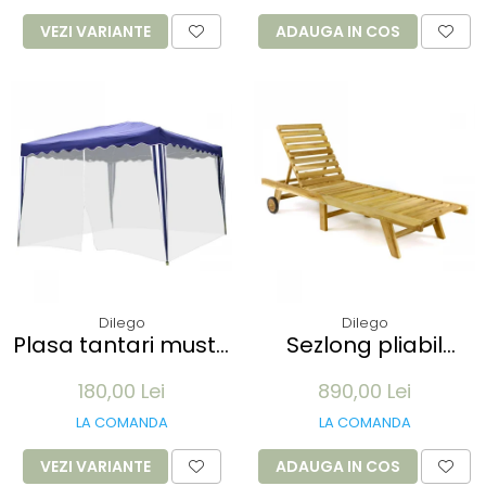
100 buc
VEZI VARIANTE
ADAUGA IN COS
Dilego
Dilego
Plasa tantari muste
Sezlong pliabil
pentru Pavilion 3x3M
Divero din lemn de
180,00 Lei
890,00 Lei
- 12 m lungime -
TEAK 200x57x34 cm
culoare alb
- pliabil cu roti
LA COMANDA
LA COMANDA
VEZI VARIANTE
ADAUGA IN COS