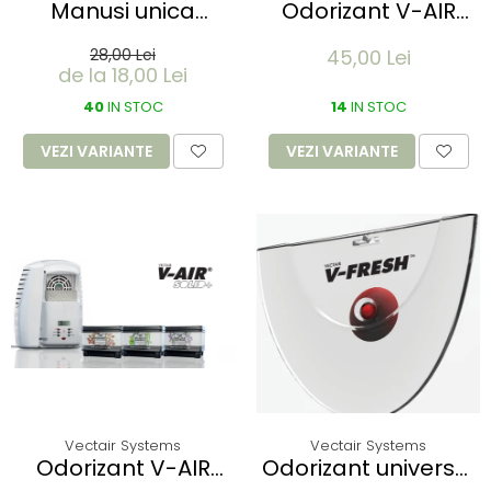
Manusi unica
Odorizant V-AIR
folosinta IDEAL
SOLID - SWEET PEA &
28,00 Lei
45,00 Lei
LIGHT - Vinyl clear -
WISTERIA
de la 18,00 Lei
calitate light fara
pudra - marime XL
40
IN STOC
14
IN STOC
- 100 buc
VEZI VARIANTE
VEZI VARIANTE
Vectair Systems
Vectair Systems
Odorizant V-AIR
Odorizant universal