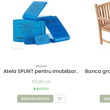
W.Droh
Atela SPLINT pentru imobilizare
Banca gra
membre - refolosibila,
- 150cm
50,00 Lei
impermeabila, radio-
transparenta - rola 50x11 cm
4
IN STOC
ADAUGA IN COS
AD