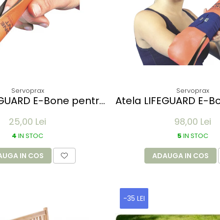
Servoprax
Servoprax
EGUARD E-Bone pentru
Atela LIFEGUARD E-B
ilizare degete -
imobilizare mem
25,00 Lei
98,00 Lei
ibila, impermeabila,
refolosibila, imper
ansparenta - 5x11 cm
radio-transparent
4
IN STOC
5
IN STOC
100x14 cm
AUGA IN COS
ADAUGA IN COS
-35 LEI