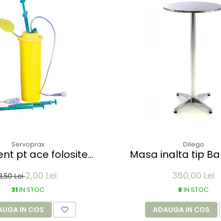
Servoprax
Dilego
ent pt ace folosite
Masa inalta tip Ba
 - de buzunar 150 ml
pliabila - 60x115cm 
2,00 Lei
360,00 Lei
optic crom
3,50 Lei
31
IN STOC
8
IN STOC
AUGA IN COS
ADAUGA IN COS