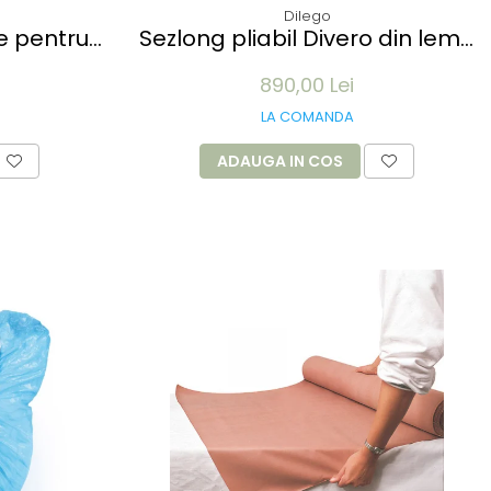
Dilego
Sezlong pliabil Divero din lemn
 lungime -
de TEAK 200x57x34 cm - pliabil
890,00 Lei
b
cu roti
LA COMANDA
ADAUGA IN COS