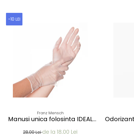
-10 LEI
Franz Mensch
Manusi unica folosinta IDEAL
Odorizant
LIGHT - Vinyl clear - calitate
P
de la 18,00 Lei
light fara pudra - marime XL -
28,00 Lei