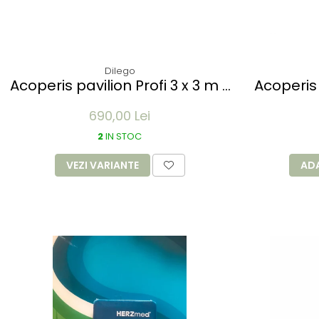
Dilego
Acoperis pavilion Profi 3 x 3 m -
Acoperis 
diverse culori
690,00 Lei
2
IN STOC
VEZI VARIANTE
AD