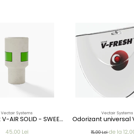
Vectair Systems
Vectair Systems
 V-AIR SOLID - SWEET
Odorizant universal
EA & WISTERIA
CITRUS MAN
45,00 Lei
de la 12,0
15,00 Lei