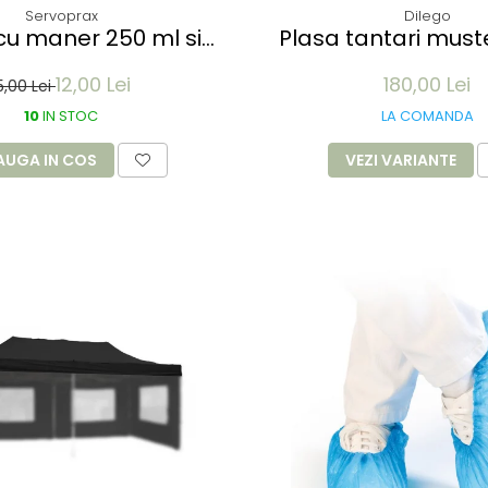
Servoprax
Dilego
cu maner 250 ml si
Plasa tantari muste pentru
iscurgere cu gura de
Pavilion 3x3M - 12 m
12,00 Lei
180,00 Lei
n plastic transparent
culoare al
5,00 Lei
10
IN STOC
LA COMANDA
AUGA IN COS
VEZI VARIANTE