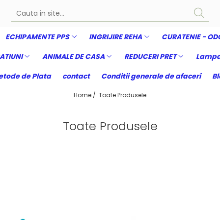
ECHIPAMENTE PPS
INGRIJIRE REHA
CURATENIE - OD
ATIUNI
ANIMALE DE CASA
REDUCERI PRET
Lampa
tode de Plata
contact
Conditii generale de afaceri
Bl
Home /
Toate Produsele
Toate Produsele