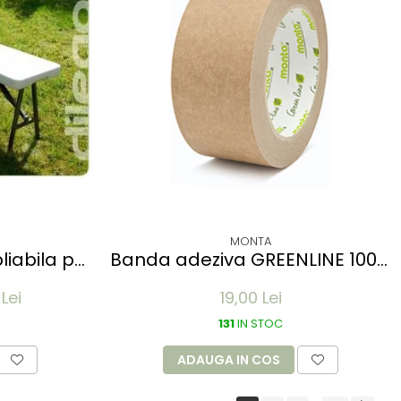
MONTA
liabila pt
Banda adeziva GREENLINE 100%
lb
reciclabil din hartie -
Lei
19,00 Lei
MONTAPACK 843 - 50mm x
50m - rola
131
IN STOC
ADAUGA IN COS