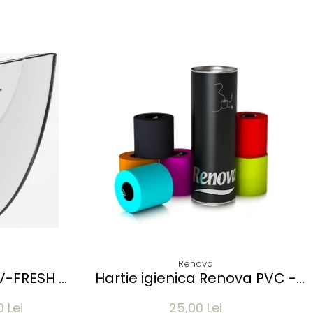
Renova
 V-FRESH -
Hartie igienica Renova PVC -
GO
diverse culori - 3 role
0 Lei
25,00 Lei