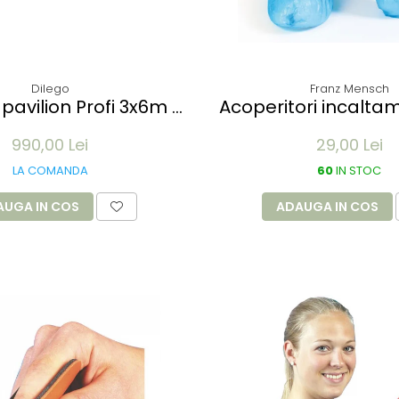
Dilego
Franz Mensch
pavilion Profi 3x6m -
Acoperitori incalta
alb
din CPE - albastru 41
990,00 Lei
29,00 Lei
my unica folosinta 
LA COMANDA
60
IN STOC
AUGA IN COS
ADAUGA IN COS