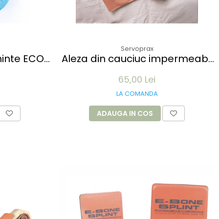
Servoprax
minte ECO
Aleza din cauciuc impermeabil
x15 cm, 25
- 90x100cm - culoare alb
65,00 Lei
- 100 buc
LA COMANDA
ADAUGA IN COS