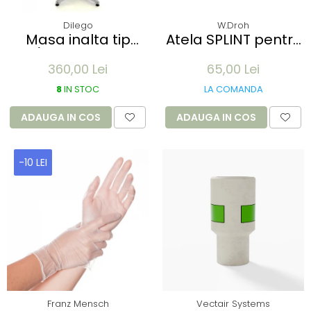
Dilego
W.Droh
Masa inalta tip
Atela SPLINT pentru
Bar/Bistro pliabila -
imobilizare membre
360,00 Lei
65,00 Lei
60x115cm - aluminiu
- refolosibila,
optic crom
impermeabila,
8
IN STOC
LA COMANDA
radio-transparenta
- rola 100x11 cm
ADAUGA IN COS
ADAUGA IN COS
-10 LEI
Franz Mensch
Vectair Systems