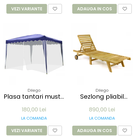
100 buc
VEZI VARIANTE
ADAUGA IN COS
Dilego
Dilego
Plasa tantari muste
Sezlong pliabil
pentru Pavilion 3x3M
Divero din lemn de
180,00 Lei
890,00 Lei
- 12 m lungime -
TEAK 200x57x34 cm
culoare alb
- pliabil cu roti
LA COMANDA
LA COMANDA
VEZI VARIANTE
ADAUGA IN COS