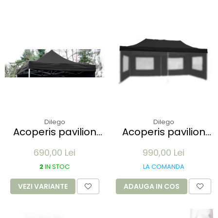
Dilego
Dilego
Acoperis pavilion
Acoperis pavilion
Profi 3 x 3 m -
Profi 3x6m - alb
690,00 Lei
990,00 Lei
diverse culori
2
IN STOC
LA COMANDA
VEZI VARIANTE
ADAUGA IN COS