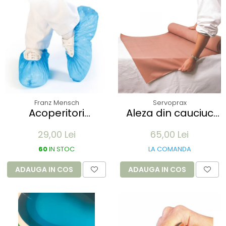
Franz Mensch
Servoprax
Acoperitori
Aleza din cauciuc
incaltaminte ECO
impermeabil -
29,00 Lei
65,00 Lei
din CPE - albastru
90x100cm - culoare
41x15 cm, 25 my
alb
60
IN STOC
LA COMANDA
unica folosinta - 100
buc
ADAUGA IN COS
ADAUGA IN COS