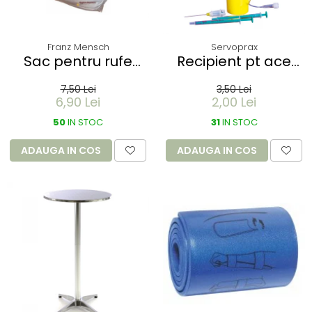
Franz Mensch
Servoprax
Sac pentru rufe
Recipient pt ace
PROTECT - dizolvabil
folosite Servobox -
7,50 Lei
3,50 Lei
in apa - 60 litri -
de buzunar 150 ml
6,90 Lei
2,00 Lei
66x84 cm / 17 my
50
IN STOC
31
IN STOC
ADAUGA IN COS
ADAUGA IN COS