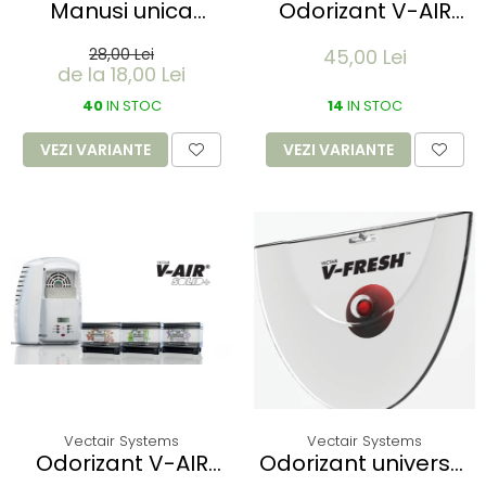
Manusi unica
Odorizant V-AIR
folosinta IDEAL
SOLID - SWEET PEA &
28,00 Lei
45,00 Lei
LIGHT - Vinyl clear -
WISTERIA
de la 18,00 Lei
calitate light fara
pudra - marime XL
40
IN STOC
14
IN STOC
- 100 buc
VEZI VARIANTE
VEZI VARIANTE
Vectair Systems
Vectair Systems
Odorizant V-AIR
Odorizant universal