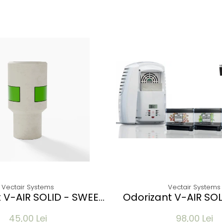
Vectair Systems
Vectair Systems
 V-AIR SOLID - SWEET
Odorizant V-AIR SOL
EA & WISTERIA
SWEET PEA & WIS
45,00 Lei
98,00 Lei