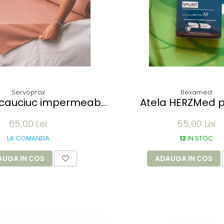
Servoprax
Bexamed
 cauciuc impermeabil
Atela HERZMed p
00cm - culoare alb
imobilizare mem
65,00 Lei
55,00 Lei
refolosibila, imper
radio-transparent
LA COMANDA
12
IN STOC
50x11 cm
AUGA IN COS
ADAUGA IN COS