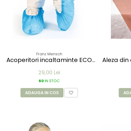
Franz Mensch
Acoperitori incaltaminte ECO
Aleza din
din CPE - albastru 41x15 cm, 25
- 90x1
29,00 Lei
my unica folosinta - 100 buc
60
IN STOC
ADAUGA IN COS
AD