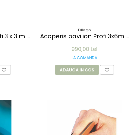
Dilego
i 3 x 3 m -
Acoperis pavilion Profi 3x6m -
ri
alb
990,00 Lei
LA COMANDA
ADAUGA IN COS