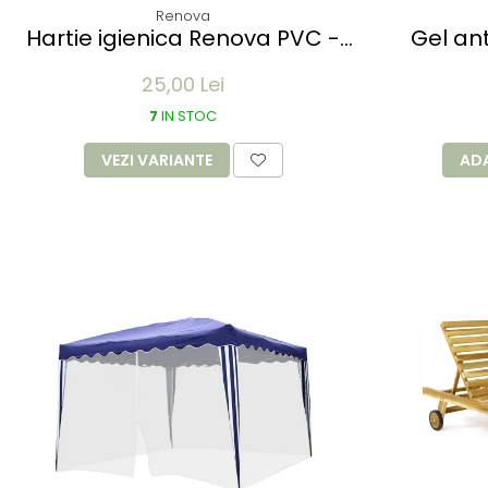
Renova
Hartie igienica Renova PVC -
Gel an
diverse culori - 3 role
SANITEX 
25,00 Lei
1.5 
7
IN STOC
VEZI VARIANTE
AD