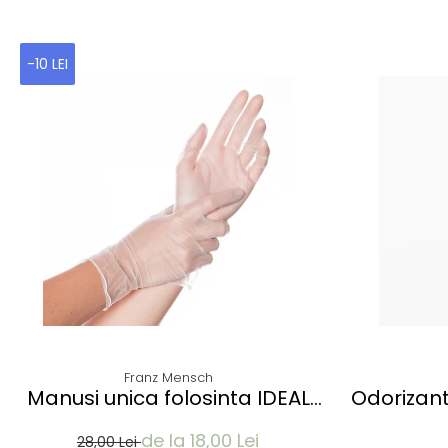
-10 LEI
Franz Mensch
Manusi unica folosinta IDEAL
Odorizant
LIGHT - Vinyl clear - calitate
P
de la 18,00 Lei
light fara pudra - marime XL -
28,00 Lei