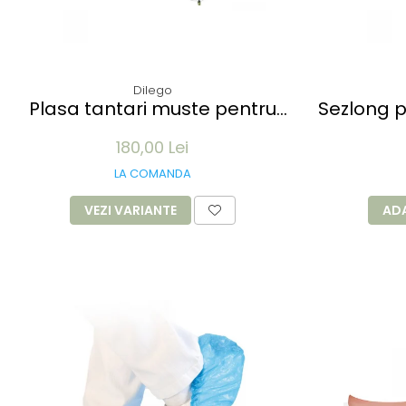
Dilego
Plasa tantari muste pentru
Sezlong p
Pavilion 3x3M - 12 m lungime -
de TEAK 2
180,00 Lei
culoare alb
LA COMANDA
VEZI VARIANTE
AD