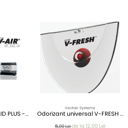
Vectair Systems
ID PLUS -
Odorizant universal V-FRESH -
TERIA
CITRUS MANGO
de la 12,00 Lei
15,00 Lei