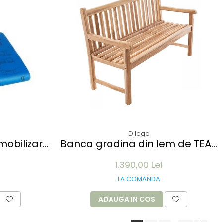
Dilego
mobilizare
Banca gradina din lem de TEAK
ibila,
- 150cm, 3 locuri - lucrata
1.390,00 Lei
adio-
manual
 50x11 cm
LA COMANDA
ADAUGA IN COS