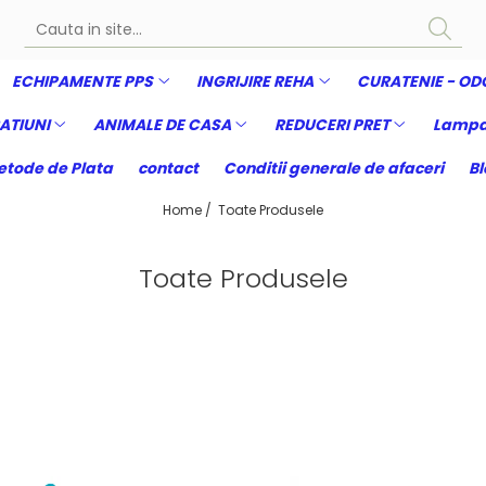
ECHIPAMENTE PPS
INGRIJIRE REHA
CURATENIE - OD
ATIUNI
ANIMALE DE CASA
REDUCERI PRET
Lampa
tode de Plata
contact
Conditii generale de afaceri
Bl
Home /
Toate Produsele
Toate Produsele