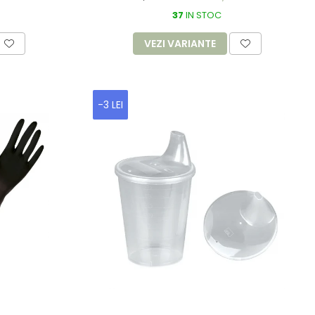
37
IN STOC
VEZI VARIANTE
-3 LEI