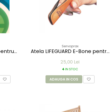
Servoprax
entru
Atela LIFEGUARD E-Bone pentru
bre -
imobilizare degete -
25,00 Lei
meabila,
refolosibila, impermeabila,
a - rola
radio-transparenta - 5x11 cm
4
IN STOC
ADAUGA IN COS