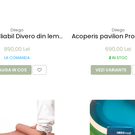
Dilego
Dilego
liabil Divero din lemn
Acoperis pavilion Prof
00x57x34 cm - pliabil
diverse culo
890,00 Lei
690,00 Lei
cu roti
LA COMANDA
2
IN STOC
AUGA IN COS
VEZI VARIANTE