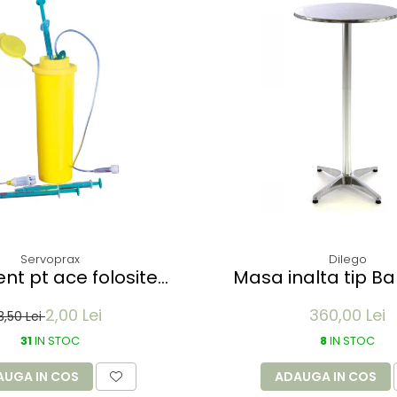
Servoprax
Dilego
ent pt ace folosite
Masa inalta tip Ba
 - de buzunar 150 ml
pliabila - 60x115cm 
2,00 Lei
360,00 Lei
optic crom
3,50 Lei
31
IN STOC
8
IN STOC
AUGA IN COS
ADAUGA IN COS