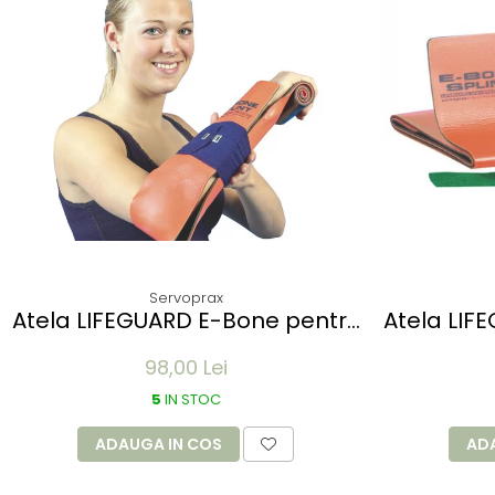
Servoprax
Atela LIFEGUARD E-Bone pentru
Atela LIF
imobilizare membre -
imob
98,00 Lei
refolosibila, impermeabila,
refolos
radio-transparenta - rola
radio-t
5
IN STOC
100x14 cm
ADAUGA IN COS
AD