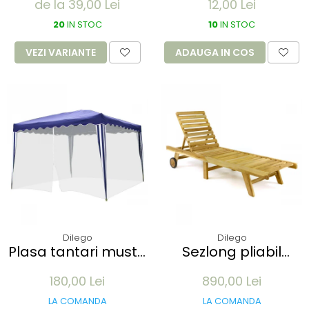
de la 39,00 Lei
12,00 Lei
elasticitate 700% -
gura de 12mm - din
marime XL albastru
20
IN STOC
plastic transparent
10
IN STOC
100 buc
VEZI VARIANTE
ADAUGA IN COS
Dilego
Dilego
Plasa tantari muste
Sezlong pliabil
pentru Pavilion 3x3M
Divero din lemn de
180,00 Lei
890,00 Lei
- 12 m lungime -
TEAK 200x57x34 cm
culoare alb
- pliabil cu roti
LA COMANDA
LA COMANDA