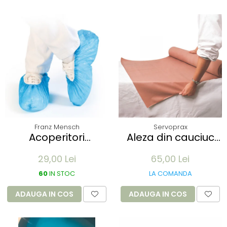
Franz Mensch
Servoprax
Acoperitori
Aleza din cauciuc
incaltaminte ECO
impermeabil -
29,00 Lei
65,00 Lei
din CPE - albastru
90x100cm - culoare
41x15 cm, 25 my
alb
60
IN STOC
LA COMANDA
unica folosinta - 100
buc
ADAUGA IN COS
ADAUGA IN COS