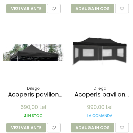
VEZI VARIANTE
ADAUGA IN COS
Dilego
Dilego
Acoperis pavilion
Acoperis pavilion
Profi 3 x 3 m -
Profi 3x6m - alb
690,00 Lei
990,00 Lei
diverse culori
2
IN STOC
LA COMANDA
VEZI VARIANTE
ADAUGA IN COS