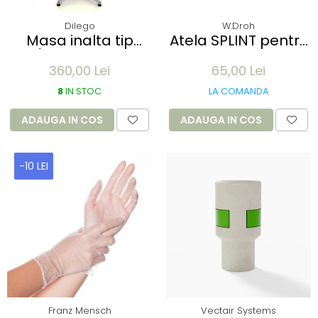
Dilego
W.Droh
Masa inalta tip
Atela SPLINT pentru
Bar/Bistro pliabila -
imobilizare membre
360,00 Lei
65,00 Lei
60x115cm - aluminiu
- refolosibila,
optic crom
impermeabila,
8
IN STOC
LA COMANDA
radio-transparenta
- rola 100x11 cm
ADAUGA IN COS
ADAUGA IN COS
-10 LEI
Franz Mensch
Vectair Systems