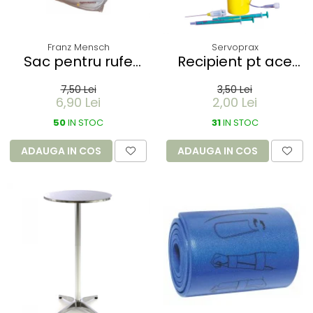
Franz Mensch
Servoprax
Sac pentru rufe
Recipient pt ace
PROTECT - dizolvabil
folosite Servobox -
7,50 Lei
3,50 Lei
in apa - 60 litri -
de buzunar 150 ml
6,90 Lei
2,00 Lei
66x84 cm / 17 my
50
IN STOC
31
IN STOC
ADAUGA IN COS
ADAUGA IN COS