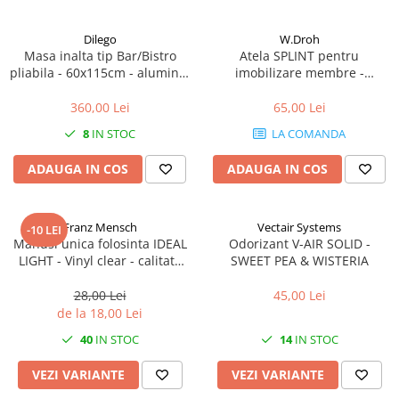
Dilego
W.Droh
Masa inalta tip Bar/Bistro
Atela SPLINT pentru
pliabila - 60x115cm - aluminiu
imobilizare membre -
optic crom
refolosibila, impermeabila,
radio-transparenta - rola
360,00 Lei
65,00 Lei
100x11 cm
8
IN STOC
LA COMANDA
ADAUGA IN COS
ADAUGA IN COS
Franz Mensch
Vectair Systems
-10 LEI
Manusi unica folosinta IDEAL
Odorizant V-AIR SOLID -
LIGHT - Vinyl clear - calitate
SWEET PEA & WISTERIA
light fara pudra - marime XL -
100 buc
28,00 Lei
45,00 Lei
de la 18,00 Lei
40
IN STOC
14
IN STOC
VEZI VARIANTE
VEZI VARIANTE