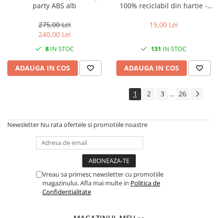
party ABS alb
100% reciclabil din hartie -
MONTAPACK 843 - 50mm x
50m - rola
275,00 Lei
19,00 Lei
240,00 Lei
8
IN STOC
131
IN STOC
ADAUGA IN COS
ADAUGA IN COS
1
2
3
26
...
Newsletter
Nu rata ofertele si promotiile noastre
Vreau sa primesc newsletter cu promotiile
magazinului. Afla mai multe in
Politica de
Confidentialitate