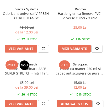
Vectair Systems
Renova
Odorizant universal V-FRESH -
Hartie igienica Renova PVC -
CITRUS MANGO
diverse culori - 3 role
15,00 Lei
25,00 Lei
de la 12,00 Lei
37
IN STOC
7
IN STOC
VEZI VARIANTE
VEZI VARIANTE
Franz Mensch
Servoprax
-28 LEI
-3 LEI
NOU
Manusi examinare SAFE
Pahar cu maner 250 ml si
SUPER STRETCH - nitril fara
capac antiscurgere cu gura de
pudra - elasticitate 700% -
12mm - din plastic
marime XL albastru 100 buc
transparent
65,00 Lei
15,00 Lei
de la 39,00 Lei
12,00 Lei
20
IN STOC
10
IN STOC
VEZI VARIANTE
ADAUGA IN COS