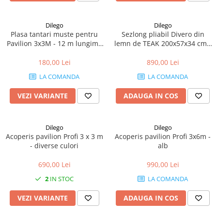
Dilego
Dilego
Plasa tantari muste pentru
Sezlong pliabil Divero din
Pavilion 3x3M - 12 m lungime
lemn de TEAK 200x57x34 cm -
- culoare alb
pliabil cu roti
180,00 Lei
890,00 Lei
LA COMANDA
LA COMANDA
VEZI VARIANTE
ADAUGA IN COS
Dilego
Dilego
Acoperis pavilion Profi 3 x 3 m
Acoperis pavilion Profi 3x6m -
- diverse culori
alb
690,00 Lei
990,00 Lei
2
IN STOC
LA COMANDA
VEZI VARIANTE
ADAUGA IN COS