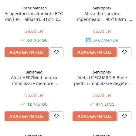
Franz Mensch
Servoprax
Acoperitori incaltaminte ECO
Aleza din cauciuc
din CPE - albastru 41x15 cm,
impermeabil - 90x100cm -
25 my unica folosinta - 100
culoare alb
buc
29,00 Lei
65,00 Lei
60
IN STOC
LA COMANDA
ADAUGA IN COS
ADAUGA IN COS
Bexamed
Servoprax
Atela HERZMed pentru
Atela LIFEGUARD E-Bone
imobilizare membre -
pentru imobilizare degete -
refolosibila, impermeabila,
refolosibila, impermeabila,
radio-transparenta - rola
radio-transparenta - 5x11 cm
55,00 Lei
25,00 Lei
50x11 cm
12
IN STOC
4
IN STOC
ADAUGA IN COS
ADAUGA IN COS