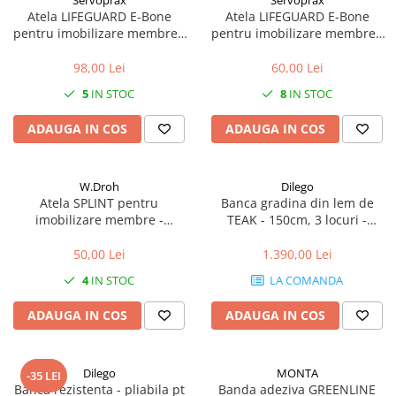
Servoprax
Servoprax
Atela LIFEGUARD E-Bone
Atela LIFEGUARD E-Bone
pentru imobilizare membre -
pentru imobilizare membre -
refolosibila, impermeabila,
refolosibila, impermeabila,
radio-transparenta - rola
radio-transparenta - rola
98,00 Lei
60,00 Lei
100x14 cm
50x11 cm
5
IN STOC
8
IN STOC
ADAUGA IN COS
ADAUGA IN COS
W.Droh
Dilego
Atela SPLINT pentru
Banca gradina din lem de
imobilizare membre -
TEAK - 150cm, 3 locuri -
refolosibila, impermeabila,
lucrata manual
radio-transparenta - rola
50,00 Lei
1.390,00 Lei
50x11 cm
4
IN STOC
LA COMANDA
ADAUGA IN COS
ADAUGA IN COS
Dilego
MONTA
-35 LEI
Banca rezistenta - pliabila pt
Banda adeziva GREENLINE