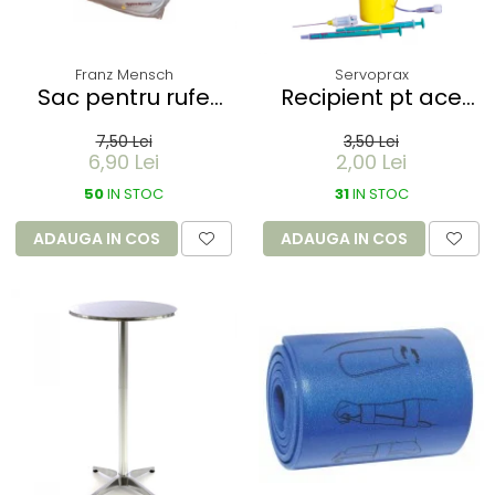
Franz Mensch
Servoprax
Sac pentru rufe
Recipient pt ace
PROTECT - dizolvabil
folosite Servobox -
7,50 Lei
3,50 Lei
in apa - 60 litri -
de buzunar 150 ml
6,90 Lei
2,00 Lei
66x84 cm / 17 my
50
IN STOC
31
IN STOC
ADAUGA IN COS
ADAUGA IN COS