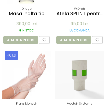
Dilego
W.Droh
Masa inalta tip
Atela SPLINT pentru
Bar/Bistro pliabila -
imobilizare membre
360,00 Lei
65,00 Lei
60x115cm - aluminiu
- refolosibila,
optic crom
impermeabila,
8
IN STOC
LA COMANDA
radio-transparenta
- rola 100x11 cm
ADAUGA IN COS
ADAUGA IN COS
-10 LEI
Franz Mensch
Vectair Systems