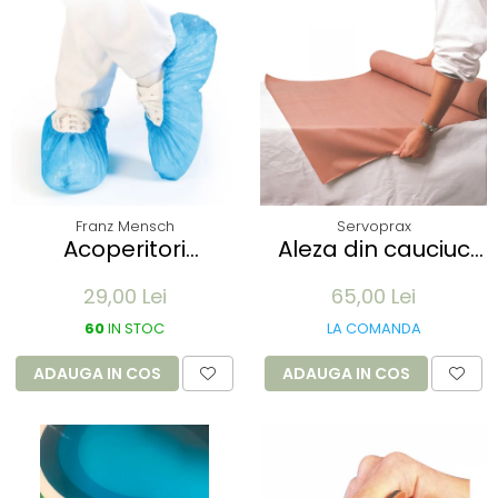
Franz Mensch
Servoprax
Acoperitori
Aleza din cauciuc
incaltaminte ECO
impermeabil -
29,00 Lei
65,00 Lei
din CPE - albastru
90x100cm - culoare
41x15 cm, 25 my
alb
60
IN STOC
LA COMANDA
unica folosinta - 100
buc
ADAUGA IN COS
ADAUGA IN COS