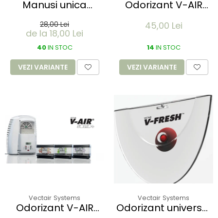
Manusi unica
Odorizant V-AIR
folosinta IDEAL
SOLID - SWEET PEA &
28,00 Lei
45,00 Lei
LIGHT - Vinyl clear -
WISTERIA
de la 18,00 Lei
calitate light fara
pudra - marime XL
40
IN STOC
14
IN STOC
- 100 buc
VEZI VARIANTE
VEZI VARIANTE
Vectair Systems
Vectair Systems
Odorizant V-AIR
Odorizant universal