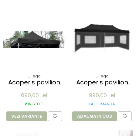
Dilego
Dilego
Acoperis pavilion
Acoperis pavilion
Profi 3 x 3 m -
Profi 3x6m - alb
690,00 Lei
990,00 Lei
diverse culori
2
IN STOC
LA COMANDA
VEZI VARIANTE
ADAUGA IN COS