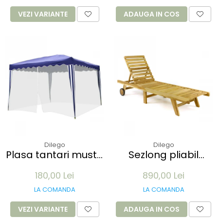
100 buc
VEZI VARIANTE
ADAUGA IN COS
Dilego
Dilego
Plasa tantari muste
Sezlong pliabil
pentru Pavilion 3x3M
Divero din lemn de
180,00 Lei
890,00 Lei
- 12 m lungime -
TEAK 200x57x34 cm
culoare alb
- pliabil cu roti
LA COMANDA
LA COMANDA
VEZI VARIANTE
ADAUGA IN COS