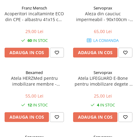
Franz Mensch
Servoprax
Acoperitori incaltaminte ECO
Aleza din cauciuc
din CPE - albastru 41x15 cm,
impermeabil - 90x100cm -
25 my unica folosinta - 100
culoare alb
buc
29,00 Lei
65,00 Lei
60
IN STOC
LA COMANDA
ADAUGA IN COS
ADAUGA IN COS
Bexamed
Servoprax
Atela HERZMed pentru
Atela LIFEGUARD E-Bone
imobilizare membre -
pentru imobilizare degete -
refolosibila, impermeabila,
refolosibila, impermeabila,
radio-transparenta - rola
radio-transparenta - 5x11 cm
55,00 Lei
25,00 Lei
50x11 cm
12
IN STOC
4
IN STOC
ADAUGA IN COS
ADAUGA IN COS