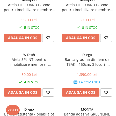
Servoprax
Servoprax
Atela LIFEGUARD E-Bone
Atela LIFEGUARD E-Bone
pentru imobilizare membre -
pentru imobilizare membre -
refolosibila, impermeabila,
refolosibila, impermeabila,
radio-transparenta - rola
radio-transparenta - rola
98,00 Lei
60,00 Lei
100x14 cm
50x11 cm
5
IN STOC
8
IN STOC
ADAUGA IN COS
ADAUGA IN COS
W.Droh
Dilego
Atela SPLINT pentru
Banca gradina din lem de
imobilizare membre -
TEAK - 150cm, 3 locuri -
refolosibila, impermeabila,
lucrata manual
radio-transparenta - rola
50,00 Lei
1.390,00 Lei
50x11 cm
4
IN STOC
LA COMANDA
ADAUGA IN COS
ADAUGA IN COS
Dilego
MONTA
-35 LEI
Banca rezistenta - pliabila pt
Banda adeziva GREENLINE