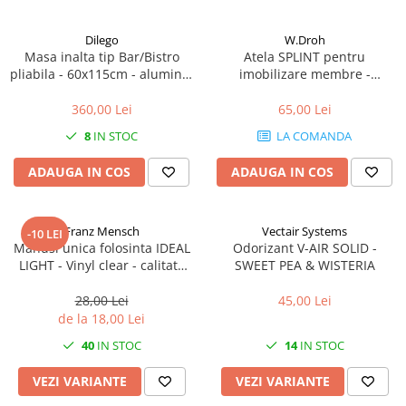
Dilego
W.Droh
Masa inalta tip Bar/Bistro
Atela SPLINT pentru
pliabila - 60x115cm - aluminiu
imobilizare membre -
optic crom
refolosibila, impermeabila,
radio-transparenta - rola
360,00 Lei
65,00 Lei
100x11 cm
8
IN STOC
LA COMANDA
ADAUGA IN COS
ADAUGA IN COS
Franz Mensch
Vectair Systems
-10 LEI
Manusi unica folosinta IDEAL
Odorizant V-AIR SOLID -
LIGHT - Vinyl clear - calitate
SWEET PEA & WISTERIA
light fara pudra - marime XL -
100 buc
28,00 Lei
45,00 Lei
de la 18,00 Lei
40
IN STOC
14
IN STOC
VEZI VARIANTE
VEZI VARIANTE