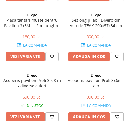
Dilego
Dilego
Plasa tantari muste pentru
Sezlong pliabil Divero din
Pavilion 3x3M - 12 m lungime
lemn de TEAK 200x57x34 cm -
- culoare alb
pliabil cu roti
180,00 Lei
890,00 Lei
LA COMANDA
LA COMANDA
VEZI VARIANTE
ADAUGA IN COS
Dilego
Dilego
Acoperis pavilion Profi 3 x 3 m
Acoperis pavilion Profi 3x6m -
- diverse culori
alb
690,00 Lei
990,00 Lei
2
IN STOC
LA COMANDA
VEZI VARIANTE
ADAUGA IN COS