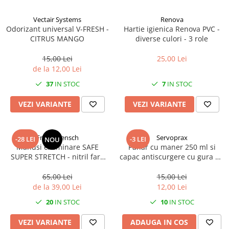
Vectair Systems
Renova
Odorizant universal V-FRESH -
Hartie igienica Renova PVC -
CITRUS MANGO
diverse culori - 3 role
15,00 Lei
25,00 Lei
de la 12,00 Lei
37
IN STOC
7
IN STOC
VEZI VARIANTE
VEZI VARIANTE
Franz Mensch
Servoprax
-28 LEI
-3 LEI
NOU
Manusi examinare SAFE
Pahar cu maner 250 ml si
SUPER STRETCH - nitril fara
capac antiscurgere cu gura de
pudra - elasticitate 700% -
12mm - din plastic
marime XL albastru 100 buc
transparent
65,00 Lei
15,00 Lei
de la 39,00 Lei
12,00 Lei
20
IN STOC
10
IN STOC
VEZI VARIANTE
ADAUGA IN COS