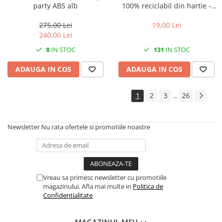
party ABS alb
100% reciclabil din hartie -
MONTAPACK 843 - 50mm x
50m - rola
275,00 Lei
19,00 Lei
240,00 Lei
8
IN STOC
131
IN STOC
ADAUGA IN COS
ADAUGA IN COS
1
2
3
26
...
Newsletter
Nu rata ofertele si promotiile noastre
Vreau sa primesc newsletter cu promotiile
magazinului. Afla mai multe in
Politica de
Confidentialitate