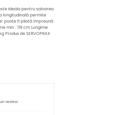
ste ideala pentru salvarea
a longitudinală permite
ar poate fi pliată împreună
me min .: 119 cm Lungime
0 kg Produs de SERVOPRAX
un review.