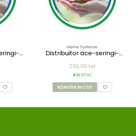
Heme Systeme
eringi-
Distribuitor ace-seringi-
MED - 5
medicamente MAWIMED - 6
290,00 Lei
6.8 mm
sertare 60x9.1x11.2mm
2
IN STOC
ADAUGA IN COS