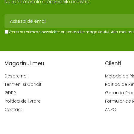
Nu rata ofertele si promotiile noastre
Vreau sa primesc newsletter cu promotiile magazinului. Afla mai mul
Magazinul meu
Clienti
Despre noi
Metode de Pl
Termeni si Conditii
Politica de Re
GDPR
Garantia Pro
Politica de livrare
Formular de 
Contact
ANPC