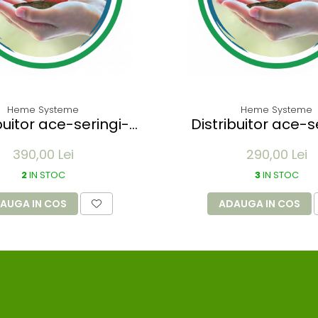
Heme Systeme
Heme Systeme
buitor ace-seringi-
Distribuitor ace-s
mente MAWIMED - 4
medicamente MAWI
390,00 Lei
290,00 Lei
are 60x17x20.6 mm
sertare 60x14.2x1
2
IN STOC
3
IN STOC
AUGA IN COS
ADAUGA IN COS