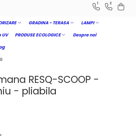
1
2
ORIZARE
GRADINA - TERASA
LAMPI
 UV
PRODUSE ECOLOGICE
Despre noi
og
la
 mana RESQ-SCOOP -
iu - pliabila
e