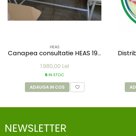
HEAS
Canapea consultatie HEAS 195
Distri
x 70 x 75 cm
medica
1.980,00 Lei
sert
5
IN STOC
ADAUGA IN COS
AD
NEWSLETTER