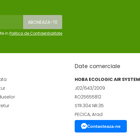
te in
Politica de Confidentialitate
Date comerciale
ata
HOBA ECOLOGIC AIR SYSTEM
tur
J02/643/2009
duselor
RO25655812
Retur
STR.304 NR.35
PECICA, Arad
Contacteaza-ne