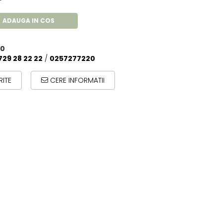
ADAUGA IN COS
00
729 28 22 22
/
0257277220
ITE
CERE INFORMATII