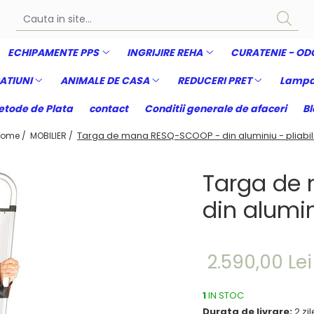
ECHIPAMENTE PPS
INGRIJIRE REHA
CURATENIE - OD
ATIUNI
ANIMALE DE CASA
REDUCERI PRET
Lampa
tode de Plata
contact
Conditii generale de afaceri
Bl
Targa de mana RESQ-SCOOP - din aluminiu - pliabi
ome /
MOBILIER /
Targa de
din alumin
2.590,00 Lei
1
IN STOC
Durata de livrare:
2 zil