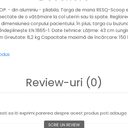
 - din aluminiu - pliabila. Targa de mana RESQ-Scoop e
ectate de o vătămare la col uterin sau la spate. Reglare
 dimensiunea corpului pacientului. În plus, targa cu buzun
 Îndeplinește EN 1865-1. Date tehnice: Lățime: 43 cm Lungi
 cm Greutate: 8,2 kg Capacitate maximă de încărcare: 15
rodus
Review-uri
(0)
sti sa iti exprimi parerea despre acest produs poti adauga 
SCRIE UN REVIEW