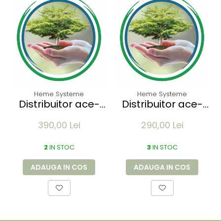
Heme Systeme
Heme Systeme
Distribuitor ace-
Distribuitor ace-
seringi-
seringi-
390,00 Lei
290,00 Lei
medicamente
medicamente
MAWIMED - 4
MAWIMED - 5
sertare 60x17x20.6
2
IN STOC
sertare
3
IN STOC
mm
60x14.2x16.8 mm
ADAUGA IN COS
ADAUGA IN COS