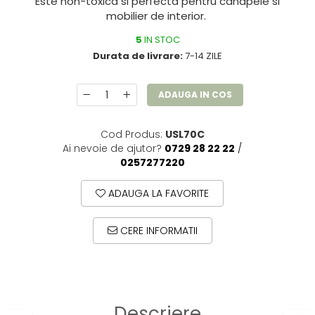
Este non-toxica si perfecta pentru canapele si
mobilier de interior.
5
IN STOC
Durata de livrare:
7-14 ZILE
ADAUGA IN COS
Cod Produs:
USL70C
Ai nevoie de ajutor?
0729 28 22 22
/
0257277220
ADAUGA LA FAVORITE
CERE INFORMATII
Descriere