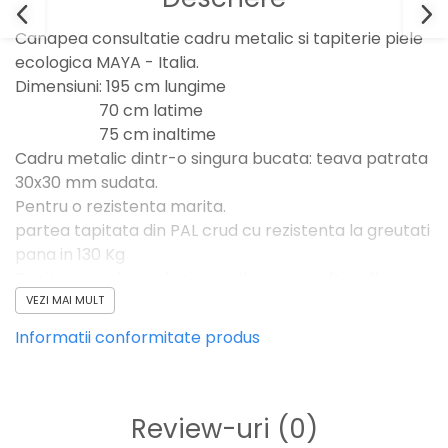
Canapea consultatie cadru metalic si tapiterie piele
ecologica MAYA - Italia.
Dimensiuni: 195 cm lungime
70 cm latime
75 cm inaltime
Cadru metalic dintr-o singura bucata: teava patrata
30x30 mm sudata.
Pentru o rezistenta marita.
partea tapitata din PAL crud cu rezistenta la greutati
pana in 130 Kg
Tapiterie: piele ecologica ignifuga - eco friendly -
culoare la comanda
VEZI MAI MULT
Ridicarea partii capului se face cu balama de ridicare
Informatii conformitate produs
in trepte - tip RASTOMAT - actionare cu o singura
mana.
Picioare reglabile pentru stabilitate.
OPTIONAL:
Review-uri
(0)
* roti pentru deplasarea canapelei