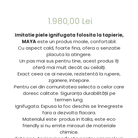
1.980,00 Lei
Imitatie piele ignifugata folosita la tapierie,
MAYA
este un produs moale, confortabil.
Cu aspect cald, foarte fina, ofera o senzatie
placuta la atingere.
Un pas mai sus pentru tine, acest produs îți
oferă mai mult decât au ceilalți.
Exact ceea ce ai nevoie, rezistentá la rupere,
zgariere, intepare.
Pentru cei din comunitatea selecta a celor care
doresc calitate. Siguranța durabilității pe
termen lung.
Ignifugata. Expusa la foc deschis se înnegreste
fara a dezvolta flacara.
Materialul este produs in Italia, este eco
friendly si nu emite mirosuri de materiale
chimice.