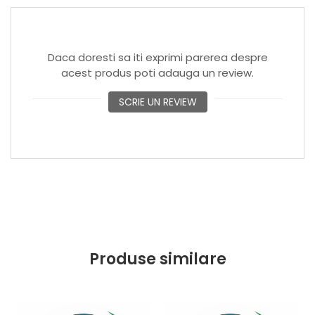
* suport pentru rola de hartie
* suport cu sina pentru prindere suport picioare -
consult ginecologic sau urologic.
Daca doresti sa iti exprimi parerea despre
LIVRARE PE BAZA DE COMANDA in termen de 7-14
acest produs poti adauga un review.
ZILE
SCRIE UN REVIEW
Produse similare