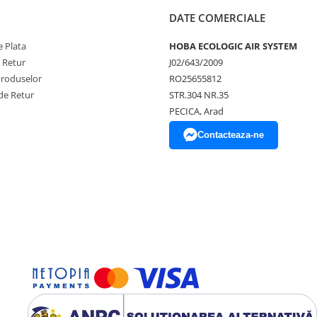
DATE COMERCIALE
 Plata
HOBA ECOLOGIC AIR SYSTEM
e Retur
J02/643/2009
Produselor
RO25655812
de Retur
STR.304 NR.35
PECICA, Arad
Contacteaza-ne