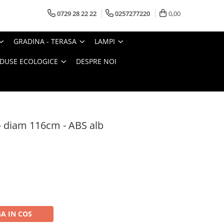
0729 28 22 22
0257277220
0,00
GRADINA - TERASA
LAMPI
DUSE ECOLOGICE
DESPRE NOI
- diam 116cm - ABS alb
A IN COS