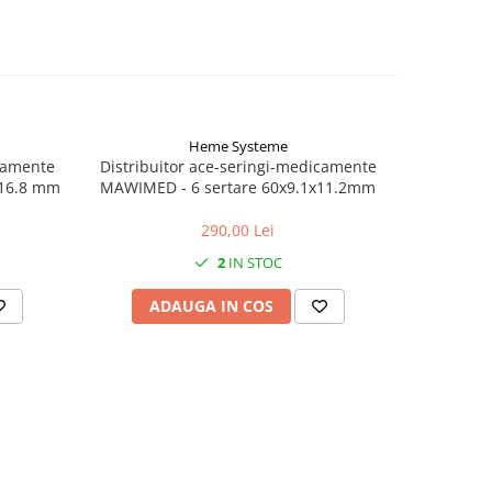
Heme Systeme
icamente
Distribuitor ace-seringi-medicamente
Distribui
x16.8 mm
MAWIMED - 6 sertare 60x9.1x11.2mm
MAWIMED
290,00 Lei
2
IN STOC
ADAUGA IN COS
AD