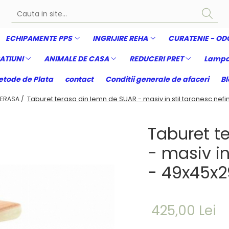
ECHIPAMENTE PPS
INGRIJIRE REHA
CURATENIE - OD
ATIUNI
ANIMALE DE CASA
REDUCERI PRET
Lampa
tode de Plata
contact
Conditii generale de afaceri
Bl
Taburet terasa din lemn de SUAR - masiv in stil taranesc nef
TERASA /
Taburet t
- masiv in
- 49x45x
425,00 Lei