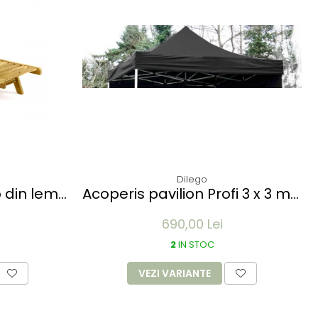
Dilego
o din lemn
Acoperis pavilion Profi 3 x 3 m -
 - pliabil
diverse culori
690,00 Lei
2
IN STOC
VEZI VARIANTE