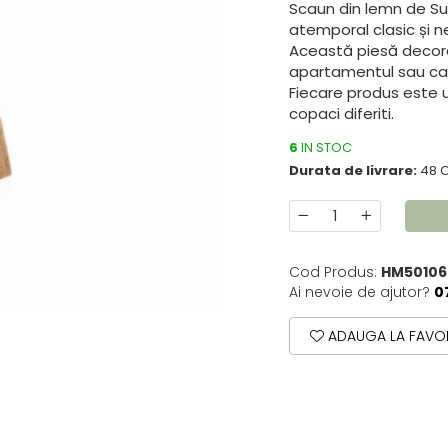
Scaun din lemn de Suar
atemporal clasic și n
Această piesă decorat
apartamentul sau ca
Fiecare produs este 
copaci diferiti.
6
IN STOC
Durata de livrare:
48 
Cod Produs:
HM50106
Ai nevoie de ajutor?
0
ADAUGA LA FAVOR