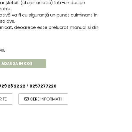
 șlefuit (stejar asiatic) într-un design
eutru.
ivă va fi cu siguranță un punct culminant în
sa dvs.
unicat, deoarece este prelucrat manual si din
ORE
ADAUGA IN COS
729 28 22 22
/
0257277220
ITE
CERE INFORMATII