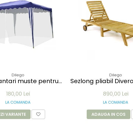
Dilego
Dilego
muste pentru
Sezlong pliabil Diver
 3x3M - 12 m lungime -
de TEAK 200x57x34 cm
180,00 Lei
890,00 Lei
culoare alb
cu roti
LA COMANDA
LA COMANDA
EZI VARIANTE
ADAUGA IN COS