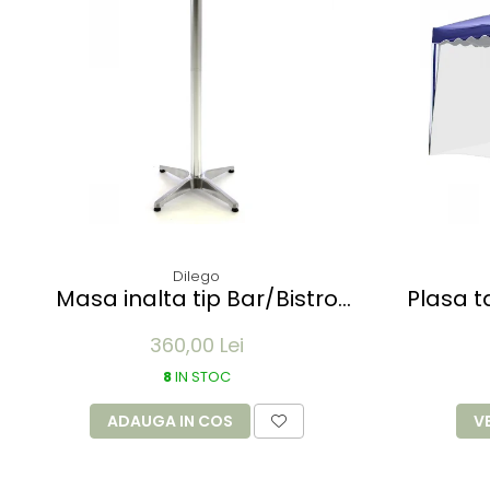
Dilego
Masa inalta tip Bar/Bistro
Plasa tantari 
pliabila - 60x115cm - aluminiu
Pavilion
360,00 Lei
optic crom
8
IN STOC
ADAUGA IN COS
V