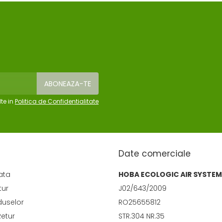
te in
Politica de Confidentialitate
Date comerciale
ata
HOBA ECOLOGIC AIR SYSTEM
tur
J02/643/2009
duselor
RO25655812
Retur
STR.304 NR.35