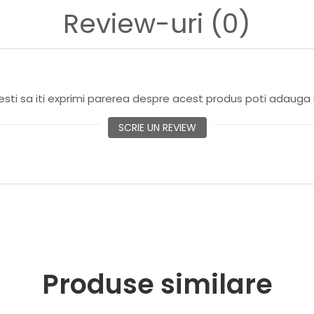
Review-uri
(0)
 40 cm
ximativ 37 cm
 din cultivarea durabilă a lemnului
sti sa iti exprimi parerea despre acest produs poti adauga 
SCRIE UN REVIEW
Produse similare