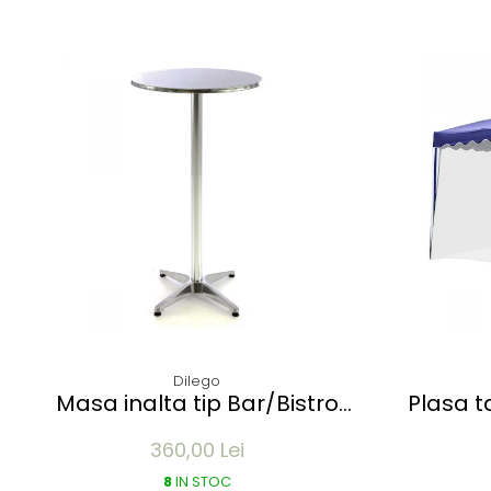
Dilego
Masa inalta tip Bar/Bistro
Plasa tantari 
pliabila - 60x115cm - aluminiu
Pavilion
360,00 Lei
optic crom
8
IN STOC