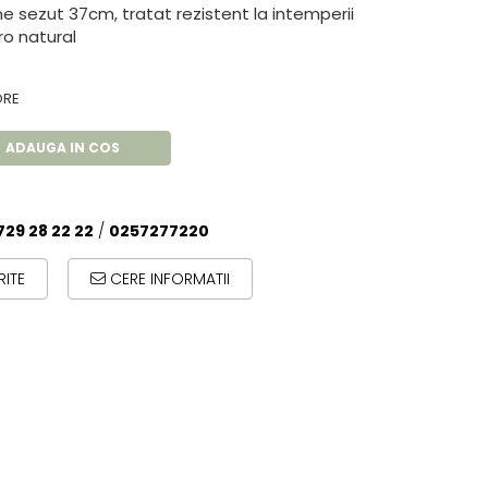
 sezut 37cm, tratat rezistent la intemperii
ro natural
ORE
ADAUGA IN COS
729 28 22 22
/
0257277220
ITE
CERE INFORMATII