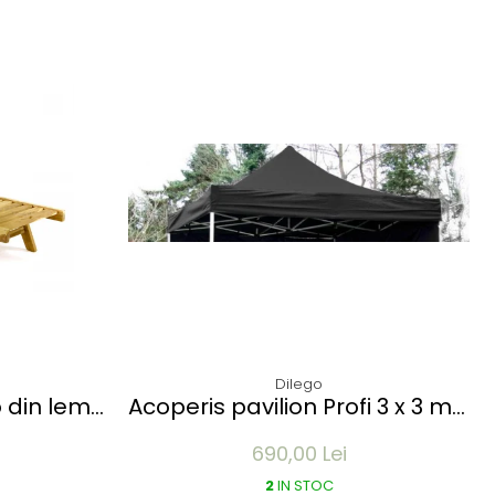
Dilego
o din lemn
Acoperis pavilion Profi 3 x 3 m -
 - pliabil
diverse culori
690,00 Lei
2
IN STOC