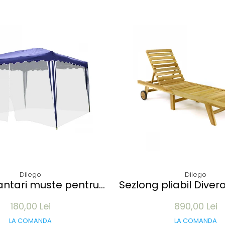
Dilego
Dilego
muste pentru
Sezlong pliabil Diver
 3x3M - 12 m lungime -
de TEAK 200x57x34 cm
180,00 Lei
890,00 Lei
culoare alb
cu roti
LA COMANDA
LA COMANDA