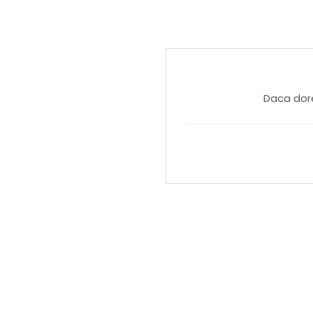
Latime scaun: aproximativ
Adâncimea scaunului: apro
Greutate: aproximativ 7 kg
pliabil, solid
Tip de lemn: Lemn de teac -
măcinat fin de câteva ori
Daca dore