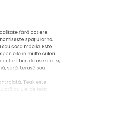
calitate fără cotiere.
onomisește spațiu iarna.
a sau casa mobila. Este
onibile în multe culori.
confort bun de așezare și,
nă, seră, terasă sau
controlată. Teak este
gulată cu ulei de teac.
ină scaunul cu alte
nă-ți propriul grup de