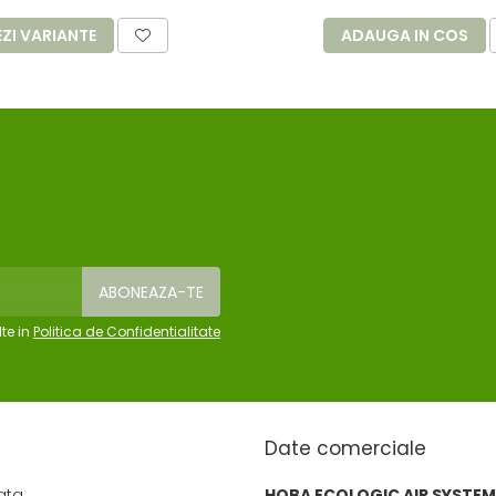
EZI VARIANTE
ADAUGA IN COS
te in
Politica de Confidentialitate
Date comerciale
ata
HOBA ECOLOGIC AIR SYSTEM