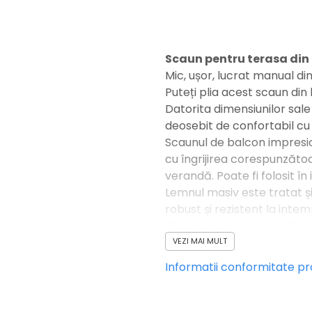
Scaun pentru terasa din 
Mic, ușor, lucrat manual di
Puteți plia acest scaun din
Datorita dimensiunilor sale
deosebit de confortabil cu
Scaunul de balcon impresio
cu îngrijirea corespunzătoa
verandă. Poate fi folosit în i
Lemnul masiv este tratat și
robust și rezistent la intemp
Dimensiuni produs configu
mobilier de grădină, cum a
VEZI MAI MULT
scaune, grup de luat masa 
Informatii conformitate p
SPECIFICATII TEHNICE
Dimensiuni aprox.: L 46 x H
Înălțimea scaunului: aprox