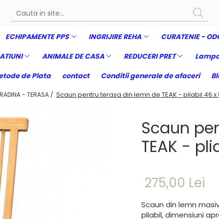
ECHIPAMENTE PPS
INGRIJIRE REHA
CURATENIE - OD
ATIUNI
ANIMALE DE CASA
REDUCERI PRET
Lampa
tode de Plata
contact
Conditii generale de afaceri
Bl
Scaun pentru terasa din lemn de TEAK - pliabil 46 x
RADINA - TERASA /
Scaun pen
TEAK - pli
275,00 Lei
Scaun din lemn masiv 
pliabil, dimensiuni a