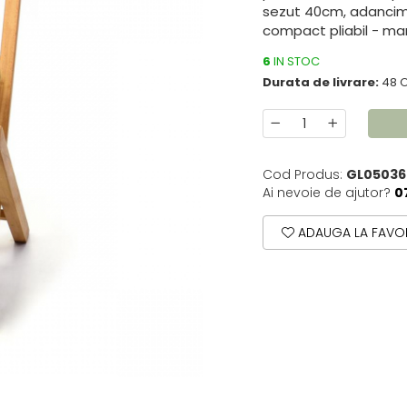
sezut 40cm, adancime
compact pliabil - ma
6
IN STOC
Durata de livrare:
48 
Cod Produs:
GL05036
Ai nevoie de ajutor?
0
ADAUGA LA FAVOR