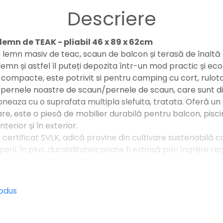
Descriere
lemn de TEAK - pliabil 46 x 89 x 62cm
n lemn masiv de teac, scaun de balcon și terasă de înaltă 
 lemn și astfel îl puteți depozita într-un mod practic și ec
 compacte, este potrivit si pentru camping cu cort, rulot
 pernele noastre de scaun/pernele de scaun, care sunt disp
neaza cu o suprafata multipla slefuita, tratata. Oferă un 
re, este o piesă de mobilier durabilă pentru balcon, pisci
nterior și în exterior.
 certificat SVLK, adică provine din cultivare sustenabilă 
erii. În plus, durabilitatea poate fi extinsă prin îngrijire re
rat: Inaltime 89 cm, Latime 46 cm, Adancime 62 cm. Comb
r fi mese, bănci și taburete pentru a forma un set sau adu
sau setul de grădină.
rodus
 89 x D 62cm
imativ 46 cm