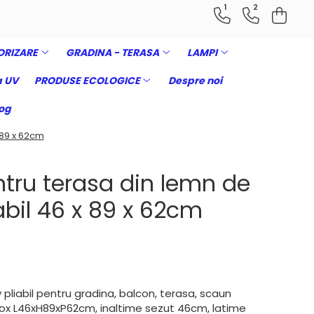
1
2
ORIZARE
GRADINA - TERASA
LAMPI
 UV
PRODUSE ECOLOGICE
Despre noi
og
 89 x 62cm
tru terasa din lemn de
abil 46 x 89 x 62cm
pliabil pentru gradina, balcon, terasa, scaun
prox L46xH89xP62cm, inaltime sezut 46cm, latime