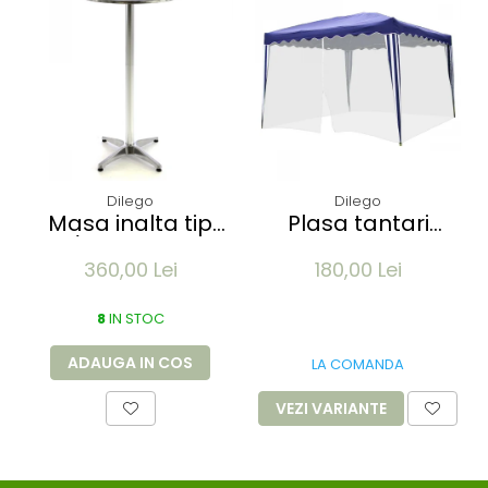
Dilego
Dilego
Masa inalta tip
Plasa tantari
Bar/Bistro pliabila
muste pentru
360,00 Lei
180,00 Lei
- 60x115cm -
Pavilion 3x3M - 12
aluminiu optic
m lungime -
8
crom
IN STOC
culoare alb
ADAUGA IN COS
LA COMANDA
VEZI VARIANTE