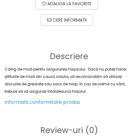
ADAUGA LA FAVORITE
CERE INFORMATII
Descriere
Cârlig de miză pentru asigurarea foișorului .
Dacă nu puteți folosi
știfturile de miză din cauza solului, vă recomandăm să utilizați
discurile de greutate sau sacii de nisip.
În caz de vreme cu vânt,
trebuie să vă asigurați întotdeauna foișorul
Informatii conformitate produs
Review-uri
(0)