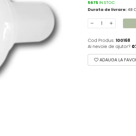
5675
IN STOC
Durata de livrare:
48 
Cod Produs:
100168
Ai nevoie de ajutor?
0
ADAUGA LA FAVOR