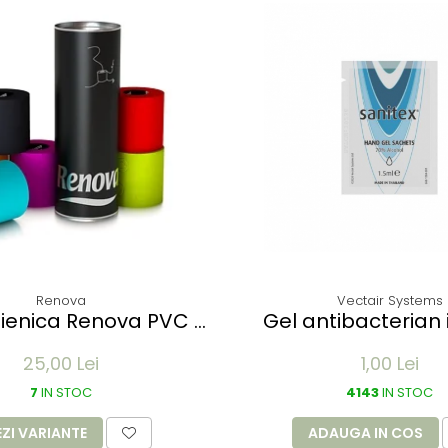
Renova
Vectair Systems
gienica Renova PVC -
Gel antibacterian 
rse culori - 3 role
SANITEX SACHET 70 
25,00 Lei
1,00 Lei
1.5 ml - plic alu
7
IN STOC
4143
IN STOC
EZI VARIANTE
ADAUGA IN COS