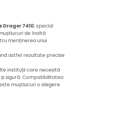
e Drager 7410
, special
 muștiucuri de înaltă
ntru menținerea unui
nd astfel rezultate precise
lte instituții care necesită
 și sigură. Compatibilitatea
este muștiucuri o alegere