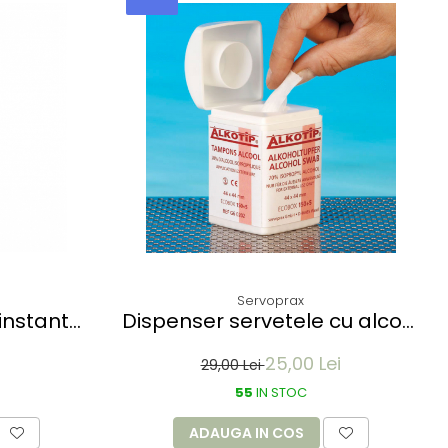
Servoprax
instant
Dispenser servetele cu alcool
% alcool-
ALKOTIP - 150 servetele
25,00 Lei
miniu
29,00 Lei
55
IN STOC
ADAUGA IN COS