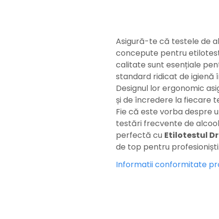
Asigură-te că testele de a
concepute pentru etilotes
calitate sunt esențiale pe
standard ridicat de igienă în
Designul lor ergonomic asi
și de încredere la fiecare t
Fie că este vorba despre util
testări frecvente de alcoo
perfectă cu
Etilotestul D
de top pentru profesioniști
Informatii conformitate p