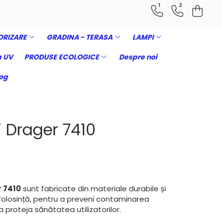
1
2
ORIZARE
GRADINA - TERASA
LAMPI
 UV
PRODUSE ECOLOGICE
Despre noi
og
i Drager 7410
r 7410
sunt fabricate din materiale durabile și
ă folosință, pentru a preveni contaminarea
a proteja sănătatea utilizatorilor.