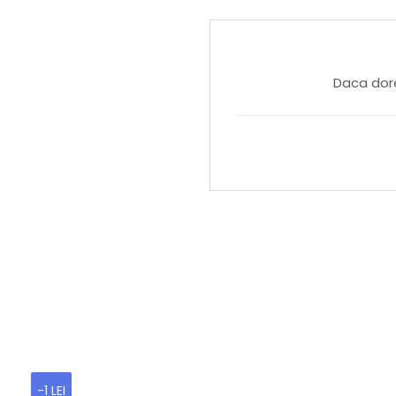
Daca dore
-1 LEI