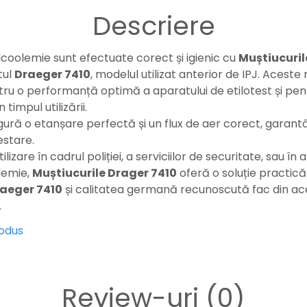
Descriere
lcoolemie sunt efectuate corect și igienic cu
Muștiucuril
tul
Draeger 7410
, modelul utilizat anterior de IPJ. Aceste
ntru o performanță optimă a aparatului de etilotest și pe
 timpul utilizării.
gură o etanșare perfectă și un flux de aer corect, garantâ
estare.
izare în cadrul poliției, a serviciilor de securitate, sau în a
lemie,
Muștiucurile Drager 7410
oferă o soluție practică
raeger 7410
și calitatea germană recunoscută fac din ac
.
rodus
Review-uri
(0)