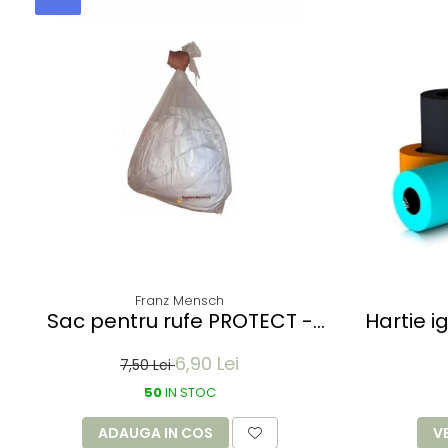
Franz Mensch
Sac pentru rufe PROTECT -
Hartie i
dizolvabil in apa - 60 litri -
dive
6,90 Lei
66x84 cm / 17 my
7,50 Lei
50
IN STOC
ADAUGA IN COS
V