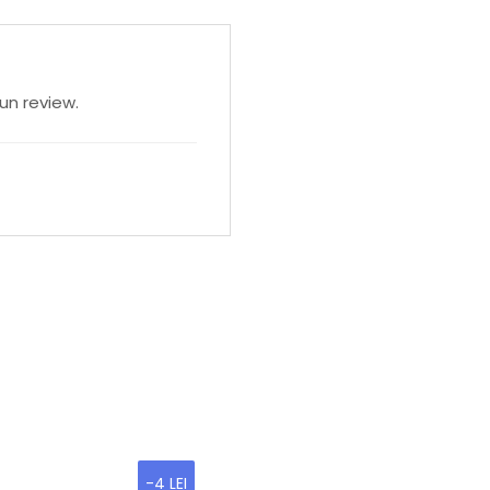
un review.
-4 LEI