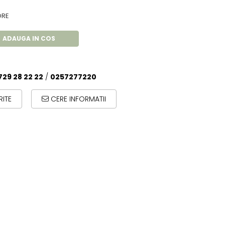
ORE
ADAUGA IN COS
729 28 22 22
/
0257277220
ITE
CERE INFORMATII