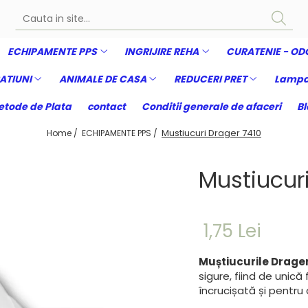
ECHIPAMENTE PPS
INGRIJIRE REHA
CURATENIE - OD
ATIUNI
ANIMALE DE CASA
REDUCERI PRET
Lampa
tode de Plata
contact
Conditii generale de afaceri
Bl
Mustiucuri Drager 7410
Home /
ECHIPAMENTE PPS /
Mustiucur
1,75 Lei
Muștiucurile Drage
sigure, fiind de unic
încrucișată și pentru 