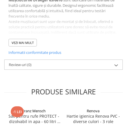
Muștiucurile Draeger 65/6810
sunt fabricate din materiale de
înaltă calitate, sigure și durabile. Designul ergonomic facilitează
utilizarea confortabilă și intuitivă, fiind ideal pentru testări
frecvente în orice mediu.
Aceste muștiucuri sunt ușor de montat și de înlocuit, oferind o
soluție practică pentru utilizatorii care doresc să evite riscul de
contaminare încrucișată. Indiferent dacă sunt utilizate de poliție,
companii de transport, sau alte organizații care efectuează testări
de alcoolemie,
VEZI MAI MULT
Muștiucurile Draeger 65/6810
sunt alegerea
ideală pentru a menține standardele de siguranță și igienă.
Informatii conformitate produs
Review-uri
(0)
PRODUSE SIMILARE
Franz Mensch
Renova
-1 LEI
Sac pentru rufe PROTECT -
Hartie igienica Renova PVC -
dizolvabil in apa - 60 litri -
diverse culori - 3 role
66x84 cm / 17 my