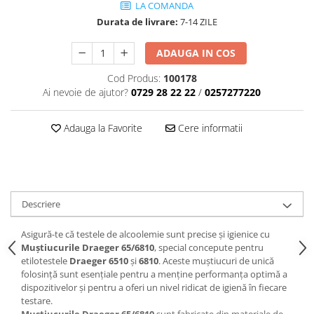
LA COMANDA
Durata de livrare:
7-14 ZILE
ADAUGA IN COS
Cod Produs:
100178
Ai nevoie de ajutor?
0729 28 22 22
/
0257277220
Adauga la Favorite
Cere informatii
Descriere
Asigură-te că testele de alcoolemie sunt precise și igienice cu
Muștiucurile Draeger 65/6810
, special concepute pentru
etilotestele
Draeger 6510
și
6810
. Aceste muștiucuri de unică
folosință sunt esențiale pentru a menține performanța optimă a
dispozitivelor și pentru a oferi un nivel ridicat de igienă în fiecare
testare.