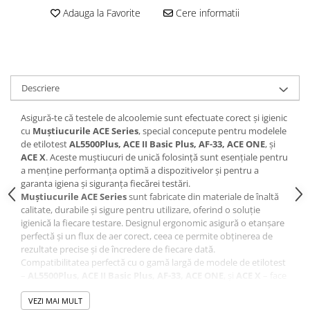
Adauga la Favorite
Cere informatii
Descriere
Asigură-te că testele de alcoolemie sunt efectuate corect și igienic
cu
Muștiucurile ACE Series
, special concepute pentru modelele
de etilotest
AL5500Plus, ACE II Basic Plus, AF-33, ACE ONE
, și
ACE X
. Aceste muștiucuri de unică folosință sunt esențiale pentru
a menține performanța optimă a dispozitivelor și pentru a
garanta igiena și siguranța fiecărei testări.
Muștiucurile ACE Series
sunt fabricate din materiale de înaltă
calitate, durabile și sigure pentru utilizare, oferind o soluție
igienică la fiecare testare. Designul ergonomic asigură o etanșare
perfectă și un flux de aer corect, ceea ce permite obținerea de
rezultate precise și de încredere de fiecare dată.
Compatibilitatea perfectă cu o gamă largă de modele de etilotest
–
AL5500Plus, ACE II Basic Plus, AF-33, ACE ONE
, și
ACE X
– face
din
Muștiucurile ACE Series
o alegere versatilă și practică. Sunt
ideale pentru utilizare de către forțele de ordine, companii de
VEZI MAI MULT