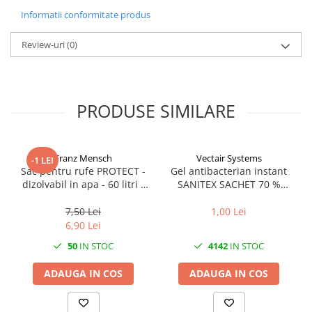
transport, organizații de siguranță rutieră, dar și pentru uz
Informatii conformitate produs
personal, oferind o experiență de testare sigură și igienică.
Review-uri
(0)
PRODUSE SIMILARE
Franz Mensch
Vectair Systems
-1 LEI
Sac pentru rufe PROTECT -
Gel antibacterian instant
dizolvabil in apa - 60 litri -
SANITEX SACHET 70 %
66x84 cm / 17 my
alcool- 1.5 ml - plic
aluminiu
7,50 Lei
1,00 Lei
6,90 Lei
50
IN STOC
4142
IN STOC
ADAUGA IN COS
ADAUGA IN COS