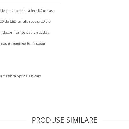
ție și o atmosferă fericită în casa
0 de LED-uri alb rece și 20 alb
 un decor frumos sau un cadou
ti atasa imaginea luminoasa
i cu fibră optică alb cald
PRODUSE SIMILARE