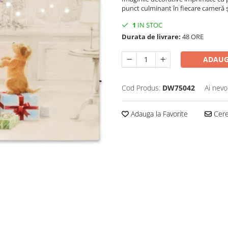
punct culminant în fiecare cameră ș
1
IN STOC
Durata de livrare:
48 ORE
ADAUG
Cod Produs:
DW75042
Ai nevo
Adauga la Favorite
Cere 