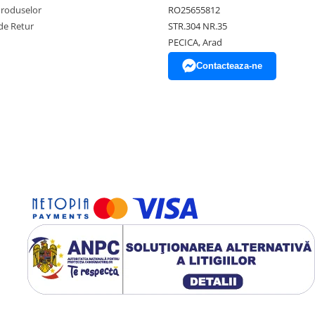
Produselor
RO25655812
de Retur
STR.304 NR.35
PECICA, Arad
Contacteaza-ne