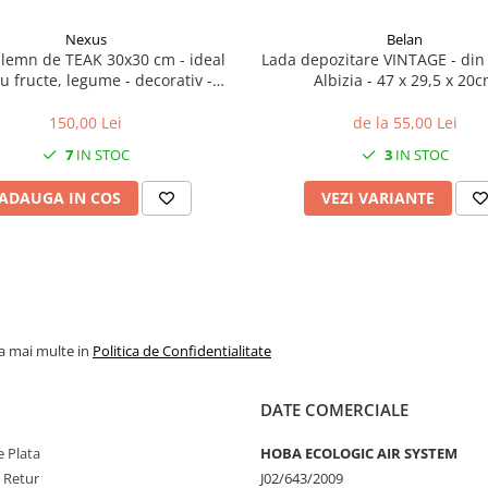
Nexus
Belan
 lemn de TEAK 30x30 cm - ideal
Lada depozitare VINTAGE - din
u fructe, legume - decorativ -
Albizia - 47 x 29,5 x 20
executat manual
150,00 Lei
de la 55,00 Lei
7
IN STOC
3
IN STOC
ADAUGA IN COS
VEZI VARIANTE
la mai multe in
Politica de Confidentialitate
DATE COMERCIALE
 Plata
HOBA ECOLOGIC AIR SYSTEM
e Retur
J02/643/2009