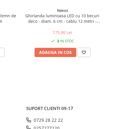
Nexos
 lemn de
Ghirlanda luminoasa LED cu 10 becuri
Ghirlanda 
cm
deco - diam. 6 cm - cablu 12 metri -
diam. 5cm 
lumina alba calda, IP44
175,00 Lei
2
IN STOC
ADAUGA IN COS
AD
SUPORT CLIENTI
09-17
0729 28 22 22
0257277220