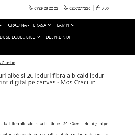
0729 28 22 22
0257277220
0,00
GRADINA - TERASA
LAMPI
DUSE ECOLOGICE
DESPRE NOI
os Craciun
i albe si 20 leduri fibra alb cald leduri
int digital pe canvas - Mos Craciun
leduri fibra alb cald leduri cu timer - 30x40cm - print digital pe
rinturi foto moderne, de înaltă calitate, sunt întotdeauna un