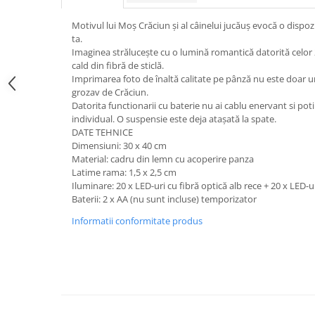
Motivul lui Moș Crăciun și al câinelui jucăuș evocă o dispozi
ta.
Imaginea strălucește cu o lumină romantică datorită celor 2
cald din fibră de sticlă.
Imprimarea foto de înaltă calitate pe pânză nu este doar
grozav de Crăciun.
Datorita functionarii cu baterie nu ai cablu enervant si po
individual. O suspensie este deja atașată la spate.
DATE TEHNICE
Dimensiuni: 30 x 40 cm
Material: cadru din lemn cu acoperire panza
Latime rama: 1,5 x 2,5 cm
Iluminare: 20 x LED-uri cu fibră optică alb rece + 20 x LED-ur
Baterii: 2 x AA (nu sunt incluse) temporizator
Informatii conformitate produs