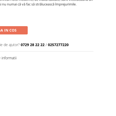
i nu numai că vă fac să strălucească împrejurimile.
A IN COS
ie de ajutor?
0729 28 22 22
/
0257277220
informatii