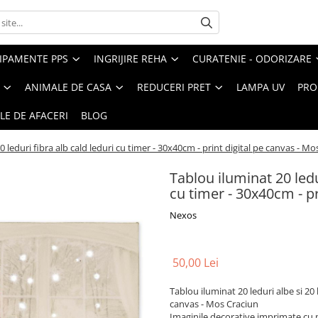
IPAMENTE PPS
INGRIJIRE REHA
CURATENIE - ODORIZARE
ANIMALE DE CASA
REDUCERI PRET
LAMPA UV
PRO
LE DE AFACERI
BLOG
0 leduri fibra alb cald leduri cu timer - 30x40cm - print digital pe canvas - M
Tablou iluminat 20 ledur
cu timer - 30x40cm - pr
Nexos
50,00 Lei
Tablou iluminat 20 leduri albe si 20 
canvas - Mos Craciun
Imaginile decorative imprimate cu p