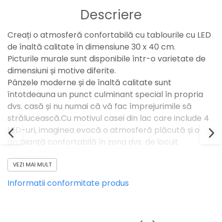
Descriere
Creați o atmosferă confortabilă cu tablourile cu LED
de înaltă calitate în dimensiune 30 x 40 cm.
Picturile murale sunt disponibile într-o varietate de
dimensiuni și motive diferite.
Pânzele moderne și de înaltă calitate sunt
întotdeauna un punct culminant special în propria
dvs. casă și nu numai că vă fac împrejurimile să
strălucească.Cu motivul casei din lac care include 4
LED-uri, imaginea evocă o atmosferă plăcută și o
ambianță confortabilă în zona dvs. de locuit
oriunde.Pânza este ideală pentru orice ocazie
datorită motivului atemporal.Funcționarea cu
VEZI MAI MULT
baterie face posibilă agățarea individuală a picturii
Informatii conformitate produs
pentru că nu trebuie să vă faceți griji cu privire la un
cablu enervant.Tabloul are dimensiunea cadrului de
1,5 x 2,5 cm și poate fi atașat în orice locație dorită.