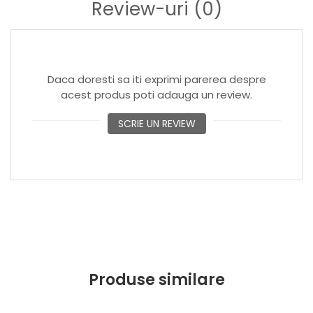
SPECIFICATII TEHNICE
Review-uri
(0)
Dimensiuni: 30 x 40 cm
Material: cadru din lemn cu acoperire panza
Dimensiuni rama: 1,5 x 2,5 cm
Iluminare: 4 LED-uri
Daca doresti sa iti exprimi parerea despre
Culoare care emite: alb cald
acest produs poti adauga un review.
Baterii: 2 x AA (nu sunt incluse)
SCRIE UN REVIEW
Produse similare