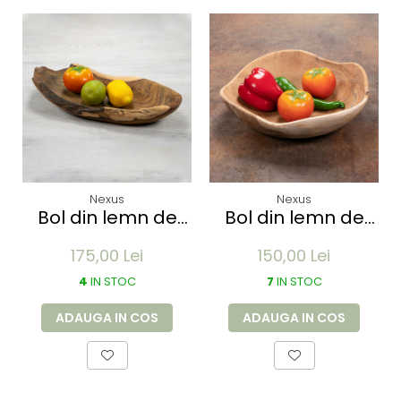
Nexus
Nexus
Bol din lemn de
Bol din lemn de
SUAR - ideal
TEAK 30x30 cm -
175,00 Lei
150,00 Lei
pentru fructe,
ideal pentru
legume -
fructe, legume -
4
IN STOC
7
IN STOC
decorativ -
decorativ -
executat manual
executat manual
ADAUGA IN COS
ADAUGA IN COS