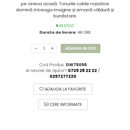
pe cineva acasă. Tonurile calde roșiatice
domină întreaga imagine și emană căldură și
bunăstare.
5
IN STOC
Durata de livrare:
48 ORE
ADAUGA IN COS
Cod Produs:
DW75056
Ai nevoie de ajutor?
0729 28 22 22
/
0257277220
ADAUGA LA FAVORITE
CERE INFORMATII