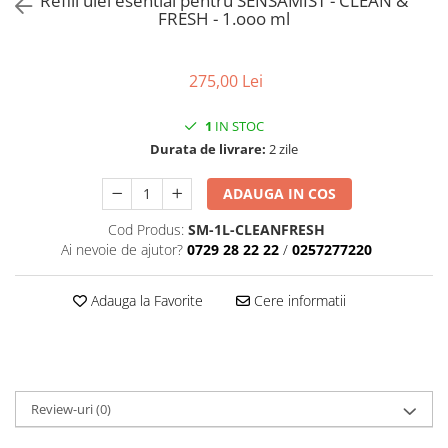
Refill ulei esential pentru SENSAMIST - CLEAN &
FRESH - 1.ooo ml
275,00 Lei
1
IN STOC
Durata de livrare:
2 zile
ADAUGA IN COS
Cod Produs:
SM-1L-CLEANFRESH
Ai nevoie de ajutor?
0729 28 22 22
/
0257277220
Adauga la Favorite
Cere informatii
Review-uri
(0)