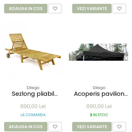
ADAUGA IN COS
VEZI VARIANTE
Dilego
Dilego
Sezlong pliabil
Acoperis pavilion
Divero din lemn de
Profi 3 x 3 m -
890,00 Lei
690,00 Lei
TEAK 200x57x34 cm
diverse culori
- pliabil cu roti
LA COMANDA
2
IN STOC
ADAUGA IN COS
VEZI VARIANTE