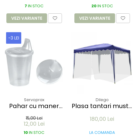
role
elasticitate 700% -
7
IN STOC
marime XL albastru
20
IN STOC
100 buc
VEZI VARIANTE
VEZI VARIANTE
-3 LEI
Servoprax
Dilego
Pahar cu maner
Plasa tantari muste
250 ml si capac
pentru Pavilion 3x3M
15,00 Lei
180,00 Lei
antiscurgere cu
- 12 m lungime -
12,00 Lei
gura de 12mm - din
culoare alb
plastic transparent
10
IN STOC
LA COMANDA