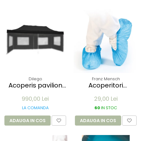
Dilego
Franz Mensch
Acoperis pavilion
Acoperitori
Profi 3x6m - alb
incaltaminte ECO
990,00 Lei
29,00 Lei
din CPE - albastru
41x15 cm, 25 my
LA COMANDA
60
IN STOC
unica folosinta - 100
buc
ADAUGA IN COS
ADAUGA IN COS