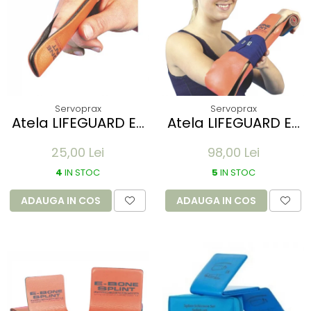
Servoprax
Servoprax
Atela LIFEGUARD E-
Atela LIFEGUARD E-
Bone pentru
Bone pentru
25,00 Lei
98,00 Lei
imobilizare degete
imobilizare membre
- refolosibila,
- refolosibila,
4
IN STOC
5
IN STOC
impermeabila,
impermeabila,
radio-transparenta
radio-transparenta
ADAUGA IN COS
ADAUGA IN COS
- 5x11 cm
- rola 100x14 cm