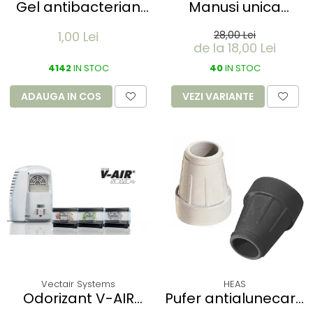
Gel antibacterian
Manusi unica
instant SANITEX
folosinta IDEAL
1,00 Lei
28,00 Lei
SACHET 70 % alcool-
LIGHT - Vinyl clear -
de la 18,00 Lei
1.5 ml - plic aluminiu
calitate light fara
4142
IN STOC
pudra - marime XL
40
IN STOC
- 100 buc
ADAUGA IN COS
VEZI VARIANTE
Vectair Systems
HEAS
Odorizant V-AIR
Pufer antialunecare