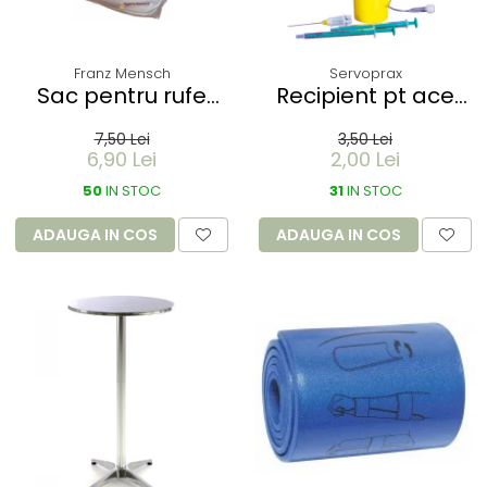
Franz Mensch
Servoprax
Sac pentru rufe
Recipient pt ace
PROTECT - dizolvabil
folosite Servobox -
7,50 Lei
3,50 Lei
in apa - 60 litri -
de buzunar 150 ml
6,90 Lei
2,00 Lei
66x84 cm / 17 my
50
IN STOC
31
IN STOC
ADAUGA IN COS
ADAUGA IN COS