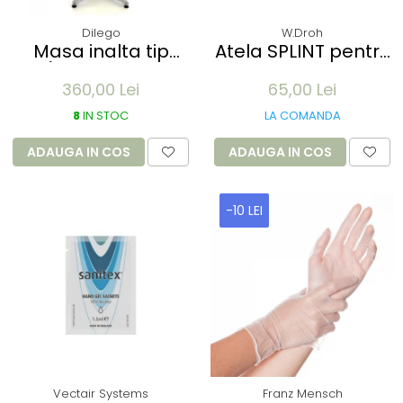
Dilego
W.Droh
Masa inalta tip
Atela SPLINT pentru
Bar/Bistro pliabila -
imobilizare membre
360,00 Lei
65,00 Lei
60x115cm - aluminiu
- refolosibila,
optic crom
impermeabila,
8
IN STOC
LA COMANDA
radio-transparenta
- rola 100x11 cm
ADAUGA IN COS
ADAUGA IN COS
-10 LEI
Vectair Systems
Franz Mensch