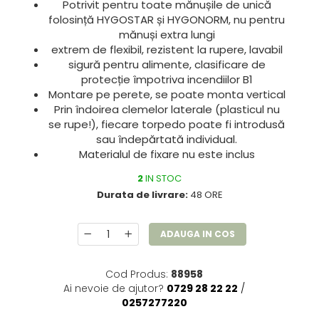
Potrivit pentru toate mănușile de unică
folosință HYGOSTAR și HYGONORM, nu pentru
mănuși extra lungi
extrem de flexibil, rezistent la rupere, lavabil
sigură pentru alimente, clasificare de
protecție împotriva incendiilor B1
Montare pe perete, se poate monta vertical
Prin îndoirea clemelor laterale (plasticul nu
se rupe!), fiecare torpedo poate fi introdusă
sau îndepărtată individual.
Materialul de fixare nu este inclus
2
IN STOC
Durata de livrare:
48 ORE
ADAUGA IN COS
Cod Produs:
88958
Ai nevoie de ajutor?
0729 28 22 22
/
0257277220