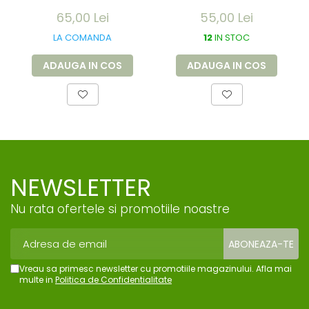
pentru imobilizare
pentru imobilizare
65,00 Lei
55,00 Lei
membre -
membre -
refolosibila,
refolosibila,
LA COMANDA
12
IN STOC
impermeabila,
impermeabila,
radio-
radio-
ADAUGA IN COS
ADAUGA IN COS
transparenta -
transparenta -
rola 100x11 cm
rola 50x11 cm
NEWSLETTER
Nu rata ofertele si promotiile noastre
Vreau sa primesc newsletter cu promotiile magazinului. Afla mai
multe in
Politica de Confidentialitate