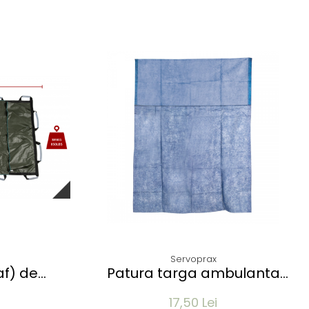
Servoprax
af) de
Patura targa ambulanta
 model
LIFEGUARD - din netesut
17,50 Lei
Poliester +
albastra - 110x190 cm - 250g