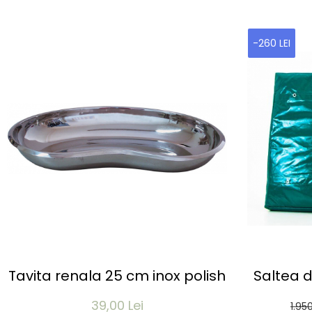
-260 LEI
Tavita renala 25 cm inox polish
Saltea 
PLUS - c
39,00 Lei
1.95