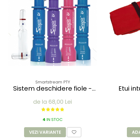
Smartstream PTY
Sistem deschidere fiole -
Etui in
Qlicksmart SnapIt Lite Regular
buzunar -
de la 68,00 Lei
video) s
polie
4
IN STOC
VEZI VARIANTE
AD