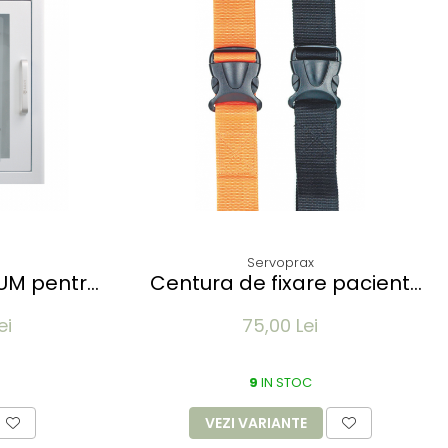
Servoprax
UM pentru
Centura de fixare pacient
interior -
LIFEGUARD 150 cm - pentru
ei
75,00 Lei
b
targa - clips din plastic
9
IN STOC
VEZI VARIANTE