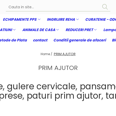
ECHIPAMENTE PPS
INGRIJIRE REHA
CURATENIE - OD
ATIUNI
ANIMALE DE CASA
REDUCERI PRET
Lampa
tode de Plata
contact
Conditii generale de afaceri
Bl
PRIM AJUTOR
Home /
PRIM AJUTOR
le, gulere cervicale, pansam
rese, paturi prim ajutor, tar