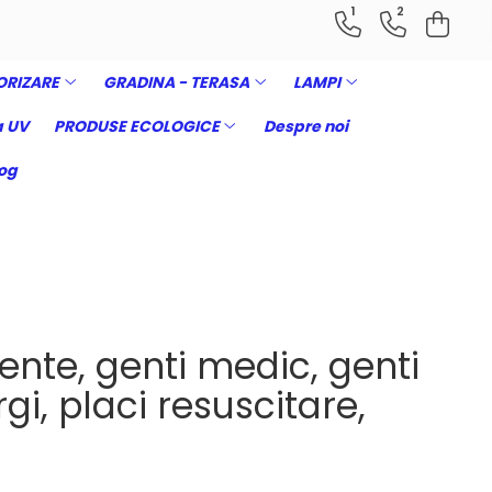
1
2
ORIZARE
GRADINA - TERASA
LAMPI
 UV
PRODUSE ECOLOGICE
Despre noi
og
ente, genti medic, genti
gi, placi resuscitare,