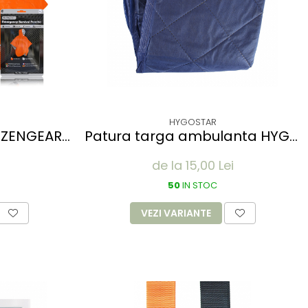
HYGOSTAR
 aZENGEAR
Patura targa ambulanta HYGO
ete
- din poliester, albastra -
de la 15,00 Lei
n Mylar -
110x190 cm
gluga -
50
IN STOC
in Kit de
30 cm
VEZI VARIANTE