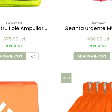
Bexamed
Herzmed
ullarium
Geanta urgente MU
 cu locas pt 100 buc
impermeabila - 45x
375,00 Lei
430,00 Lei
29 x 24 x 8 5 cm
culoare rosu - 2 
laterale
3
IN STOC
3
IN STOC
AUGA IN COS
ADAUGA IN COS
NOU