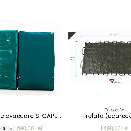
Tetcon BV
de evacuare S-CAPE
Prelata (cearce
u suport de perete -
evacuare RETMEX
1.690,00 Lei
1.490,00 Lei
60x210 cm
Bariatrici - material 
0,00 Lei