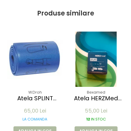
Produse similare
W.Droh
Bexamed
Atela SPLINT
Atela HERZMed
pentru imobilizare
pentru imobilizare
65,00 Lei
55,00 Lei
membre -
membre -
refolosibila,
refolosibila,
LA COMANDA
12
IN STOC
impermeabila,
impermeabila,