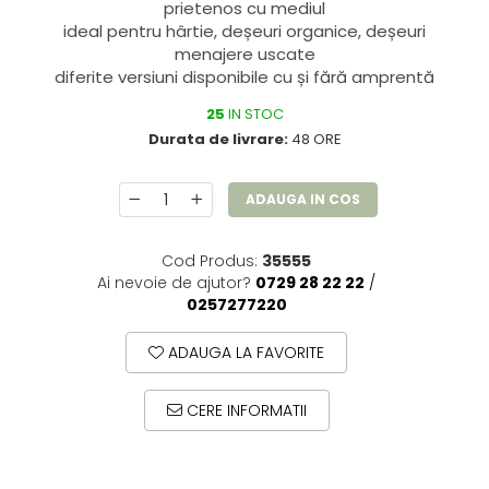
prietenos cu mediul
ideal pentru hârtie, deșeuri organice, deșeuri
menajere uscate
diferite versiuni disponibile cu și fără amprentă
25
IN STOC
Durata de livrare:
48 ORE
ADAUGA IN COS
Cod Produs:
35555
Ai nevoie de ajutor?
0729 28 22 22
/
0257277220
ADAUGA LA FAVORITE
CERE INFORMATII