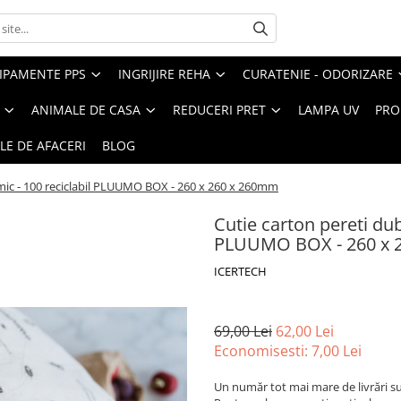
IPAMENTE PPS
INGRIJIRE REHA
CURATENIE - ODORIZARE
ANIMALE DE CASA
REDUCERI PRET
LAMPA UV
PRO
LE DE AFACERI
BLOG
ermic - 100 reciclabil PLUUMO BOX - 260 x 260 x 260mm
Cutie carton pereti dubl
PLUUMO BOX - 260 x 
ICERTECH
69,00 Lei
62,00 Lei
Economisesti:
7,00
Lei
Un număr tot mai mare de livrări sun