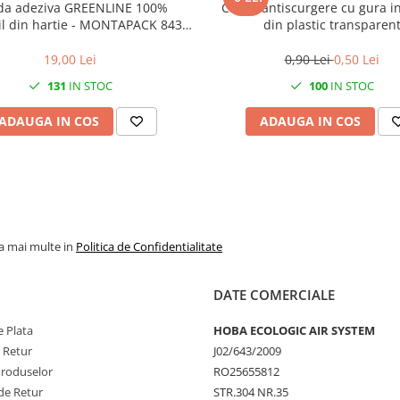
da adeziva GREENLINE 100%
Capac antiscurgere cu gura in
il din hartie - MONTAPACK 843 -
din plastic transparen
50mm x 50m - rola
19,00 Lei
0,90 Lei
0,50 Lei
131
IN STOC
100
IN STOC
ADAUGA IN COS
ADAUGA IN COS
la mai multe in
Politica de Confidentialitate
DATE COMERCIALE
 Plata
HOBA ECOLOGIC AIR SYSTEM
e Retur
J02/643/2009
Produselor
RO25655812
de Retur
STR.304 NR.35