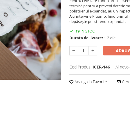
Pentru cele care conțin articole se
termică pentru a preveni deteriorar
polistirenul expandat, au un impact
Aici intervine Pluumo, fiind primul
depășește polistirenul expandat.
19
IN STOC
Durata de livrare:
1-2 zile
ADAUG
Cod Produs:
ICER-146
Ai nevoi
Adauga la Favorite
Cere 