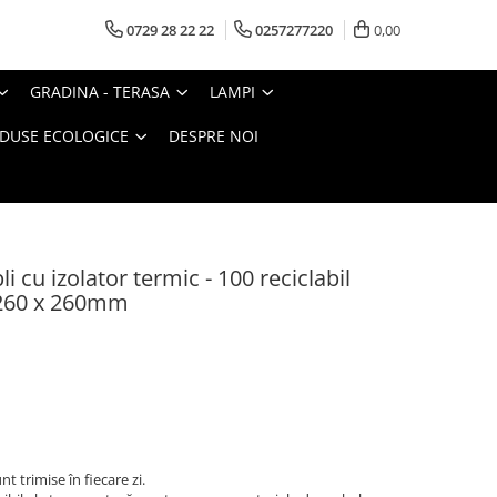
0729 28 22 22
0257277220
0,00
GRADINA - TERASA
LAMPI
DUSE ECOLOGICE
DESPRE NOI
i cu izolator termic - 100 reciclabil
260 x 260mm
t trimise în fiecare zi.