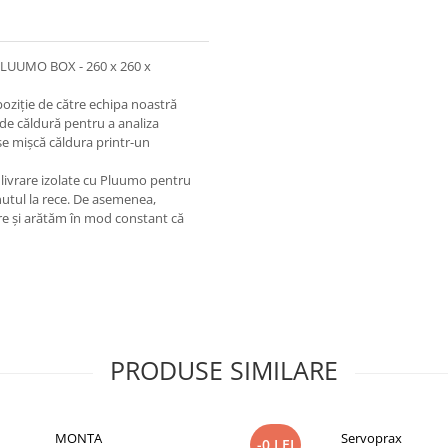
il PLUUMO BOX - 260 x 260 x
oziție de către echipa noastră
de căldură pentru a analiza
se mișcă căldura printr-un
livrare izolate cu Pluumo pentru
nutul la rece. De asemenea,
e și arătăm în mod constant că
PRODUSE SIMILARE
MONTA
Servoprax
-0 LEI