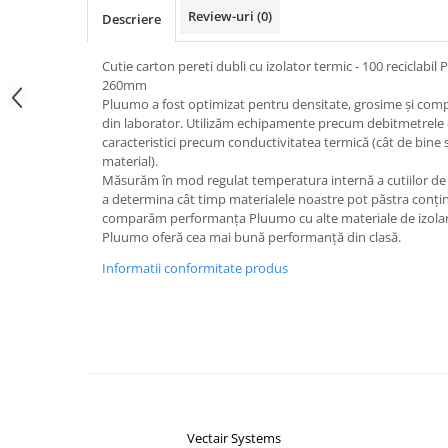
Review-uri
(0)
Descriere
Cutie carton pereti dubli cu izolator termic - 100 reciclab
260mm
Pluumo a fost optimizat pentru densitate, grosime și comp
din laborator. Utilizăm echipamente precum debitmetrele 
caracteristici precum conductivitatea termică (cât de bine 
material).
Măsurăm în mod regulat temperatura internă a cutiilor de 
a determina cât timp materialele noastre pot păstra conți
comparăm performanța Pluumo cu alte materiale de izolar
Pluumo oferă cea mai bună performanță din clasă.
Informatii conformitate produs
Vectair Systems