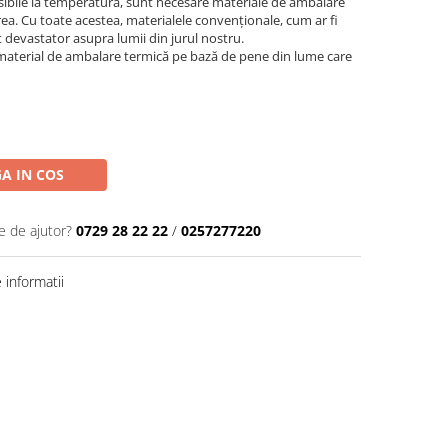
nsibile la temperatură, sunt necesare materiale de ambalare
ea. Cu toate acestea, materialele convenționale, cum ar fi
 devastator asupra lumii din jurul nostru.
 material de ambalare termică pe bază de pene din lume care
A IN COS
e de ajutor?
0729 28 22 22
/
0257277220
informatii