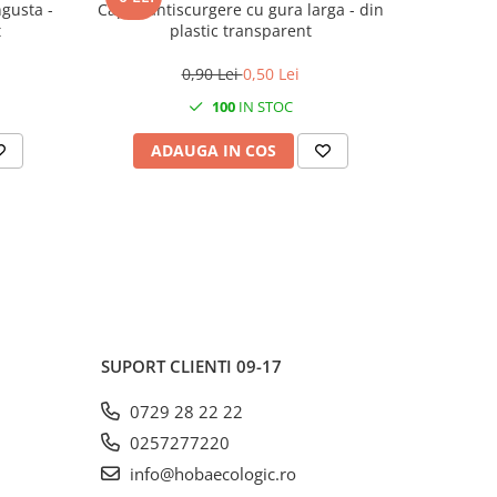
gusta -
Capac antiscurgere cu gura larga - din
Laveta mu
t
plastic transparent
alb - 38
sup
0,90 Lei
0,50 Lei
100
IN STOC
ADAUGA IN COS
AD
SUPORT CLIENTI
09-17
0729 28 22 22
0257277220
info@hobaecologic.ro