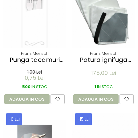
Franz Mensch
Franz Mensch
Punga tacamuri
Patura ignifuga
CLASIC din FSC mix
incendiu FIRE
1,00 Lei
175,00 Lei
20x8.5 cm - cu
PROTECT - 1.6 x 1.8 m
0,75 Lei
servetel gri -
- cu fibra de sticla
culoare alb
500
IN STOC
1
IN STOC
ADAUGA IN COS
ADAUGA IN COS
-6 LEI
-15 LEI