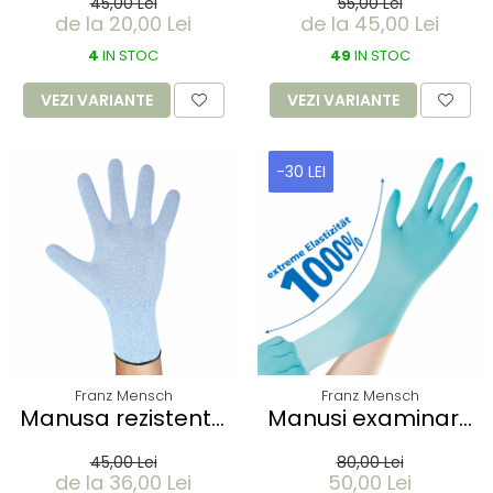
45,00 Lei
55,00 Lei
- nitril fara pudra -
Thermosoft din TPE
de la 20,00 Lei
de la 45,00 Lei
24 cm - marime XS
(elastomer
albastru - 100 buc
4
IN STOC
termoplastic)
49
IN STOC
marime XL - fara
VEZI VARIANTE
VEZI VARIANTE
pudra - culoare
negru - 200 buc
-30 LEI
Franz Mensch
Franz Mensch
Manusa rezistenta
Manusi examinare
la taiere CUT
NEO STRETCH PRO -
45,00 Lei
80,00 Lei
ALLFOOD SENSITIVE
neoprene fara
de la 36,00 Lei
50,00 Lei