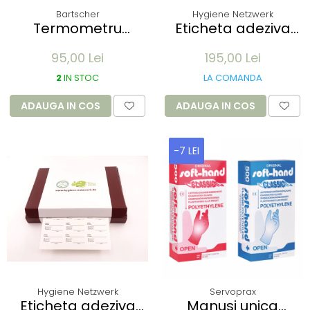
Bartscher
Hygiene Netzwerk
Termometru
Eticheta adeziva
frigider A250
dizolvabila in apa si
95,00 Lei
195,00 Lei
Bartscher - margini
printabila -
inox - temperatura
rezistenta la inghet
2
IN STOC
LA COMANDA
25 la -40 grade -
- format rola
pentru congelator
dimensiuni 70x35
ADAUGA IN COS
ADAUGA IN COS
sau transport
mm, 500 bucati -
inkjet, laser
-7 LEI
Hygiene Netzwerk
Servoprax
Eticheta adeziva
Manusi unica