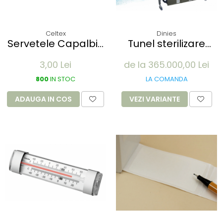
Celtex
Dinies
Servetele Capalbio
Tunel sterilizare
Professional 33x33
ATOPUR 360 -
3,00 Lei
de la 365.000,00 Lei
pentru ambalaje si
alimente
800
IN STOC
LA COMANDA
ADAUGA IN COS
VEZI VARIANTE