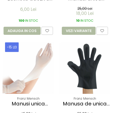
dizolvabila in apa si
folosinta SOFTHAND
6,00 Lei
25,00 Lei
printabila - format
POLY - din
18,00 Lei
A4 dimensiuni 64x38
polietilena marime
mm, 21 bucati -
100
IN STOC
femei / barbati-
10
IN STOC
inkjet, laser
500 buc
ADAUGA IN COS
VEZI VARIANTE
-15 LEI
Franz Mensch
Franz Mensch
Manusi unica
Manusa de unica
folosinta SAFE LIGHT
folosinta ALLFOOD