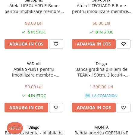
Servoprax
Servoprax
Atela LIFEGUARD E-Bone
Atela LIFEGUARD E-Bone
pentru imobilizare membre -
pentru imobilizare membre -
refolosibila, impermeabila,
refolosibila, impermeabila,
radio-transparenta - rola
radio-transparenta - rola
98,00 Lei
60,00 Lei
100x14 cm
50x11 cm
5
IN STOC
8
IN STOC
ADAUGA IN COS
ADAUGA IN COS
W.Droh
Dilego
Atela SPLINT pentru
Banca gradina din lem de
imobilizare membre -
TEAK - 150cm, 3 locuri -
refolosibila, impermeabila,
lucrata manual
radio-transparenta - rola
50,00 Lei
1.390,00 Lei
50x11 cm
4
IN STOC
LA COMANDA
ADAUGA IN COS
ADAUGA IN COS
Dilego
MONTA
-35 LEI
Banca rezistenta - pliabila pt
Banda adeziva GREENLINE