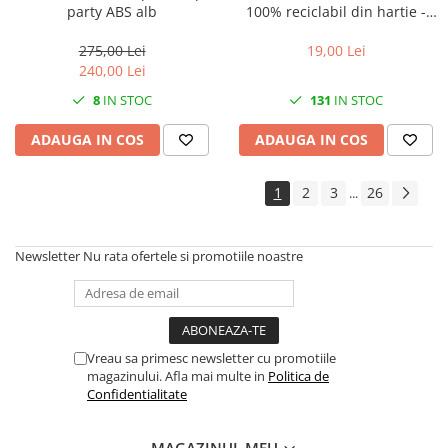
party ABS alb
100% reciclabil din hartie -
MONTAPACK 843 - 50mm x
50m - rola
275,00 Lei
19,00 Lei
240,00 Lei
8
IN STOC
131
IN STOC
ADAUGA IN COS
ADAUGA IN COS
1
2
3
26
...
Newsletter
Nu rata ofertele si promotiile noastre
Vreau sa primesc newsletter cu promotiile
magazinului. Afla mai multe in
Politica de
Confidentialitate