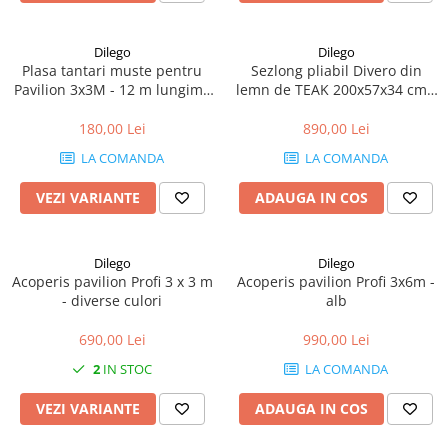
Dilego
Dilego
Plasa tantari muste pentru
Sezlong pliabil Divero din
Pavilion 3x3M - 12 m lungime
lemn de TEAK 200x57x34 cm -
- culoare alb
pliabil cu roti
180,00 Lei
890,00 Lei
LA COMANDA
LA COMANDA
VEZI VARIANTE
ADAUGA IN COS
Dilego
Dilego
Acoperis pavilion Profi 3 x 3 m
Acoperis pavilion Profi 3x6m -
- diverse culori
alb
690,00 Lei
990,00 Lei
2
IN STOC
LA COMANDA
VEZI VARIANTE
ADAUGA IN COS