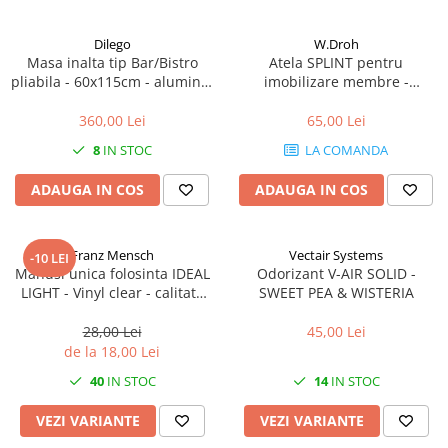
Dilego
W.Droh
Masa inalta tip Bar/Bistro
Atela SPLINT pentru
pliabila - 60x115cm - aluminiu
imobilizare membre -
optic crom
refolosibila, impermeabila,
radio-transparenta - rola
360,00 Lei
65,00 Lei
100x11 cm
8
IN STOC
LA COMANDA
ADAUGA IN COS
ADAUGA IN COS
Franz Mensch
Vectair Systems
-10 LEI
Manusi unica folosinta IDEAL
Odorizant V-AIR SOLID -
LIGHT - Vinyl clear - calitate
SWEET PEA & WISTERIA
light fara pudra - marime XL -
100 buc
28,00 Lei
45,00 Lei
de la 18,00 Lei
40
IN STOC
14
IN STOC
VEZI VARIANTE
VEZI VARIANTE