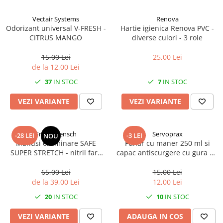
Vectair Systems
Renova
Odorizant universal V-FRESH -
Hartie igienica Renova PVC -
CITRUS MANGO
diverse culori - 3 role
15,00 Lei
25,00 Lei
de la 12,00 Lei
37
IN STOC
7
IN STOC
VEZI VARIANTE
VEZI VARIANTE
Franz Mensch
Servoprax
-28 LEI
-3 LEI
NOU
Manusi examinare SAFE
Pahar cu maner 250 ml si
SUPER STRETCH - nitril fara
capac antiscurgere cu gura de
pudra - elasticitate 700% -
12mm - din plastic
marime XL albastru 100 buc
transparent
65,00 Lei
15,00 Lei
de la 39,00 Lei
12,00 Lei
20
IN STOC
10
IN STOC
VEZI VARIANTE
ADAUGA IN COS