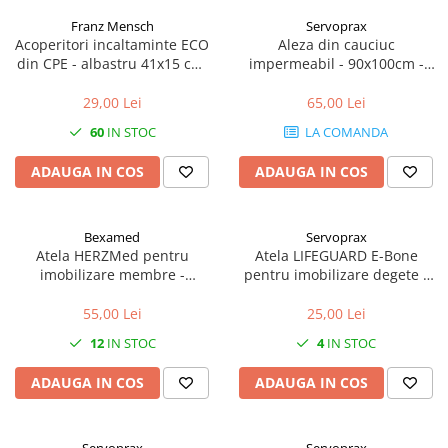
Franz Mensch
Servoprax
Acoperitori incaltaminte ECO
Aleza din cauciuc
din CPE - albastru 41x15 cm,
impermeabil - 90x100cm -
25 my unica folosinta - 100
culoare alb
buc
29,00 Lei
65,00 Lei
60
IN STOC
LA COMANDA
ADAUGA IN COS
ADAUGA IN COS
Bexamed
Servoprax
Atela HERZMed pentru
Atela LIFEGUARD E-Bone
imobilizare membre -
pentru imobilizare degete -
refolosibila, impermeabila,
refolosibila, impermeabila,
radio-transparenta - rola
radio-transparenta - 5x11 cm
55,00 Lei
25,00 Lei
50x11 cm
12
IN STOC
4
IN STOC
ADAUGA IN COS
ADAUGA IN COS