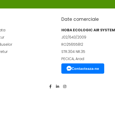
Date comerciale
ata
HOBA ECOLOGIC AIR SYSTEM
tur
J02/643/2009
duselor
RO25655812
Retur
STR.304 NR.35
PECICA, Arad
Contacteaza-ne