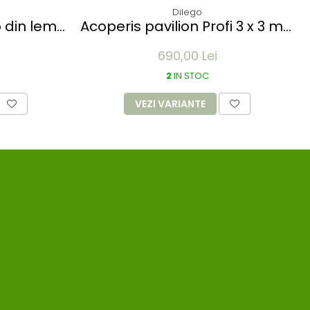
Dilego
o din lemn
Acoperis pavilion Profi 3 x 3 m -
 - pliabil
diverse culori
690,00 Lei
2
IN STOC
VEZI VARIANTE