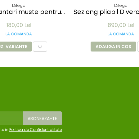
Dilego
Dilego
muste pentru
Sezlong pliabil Diver
 3x3M - 12 m lungime -
de TEAK 200x57x34 cm
180,00 Lei
890,00 Lei
culoare alb
cu roti
LA COMANDA
LA COMANDA
EZI VARIANTE
ADAUGA IN COS
te in
Politica de Confidentialitate