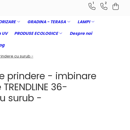
1
2
ORIZARE
GRADINA - TERASA
LAMPI
 UV
PRODUSE ECOLOGICE
Despre noi
og
rindere cu surub -
e prindere - imbinare
e TRENDLINE 36-
cu surub -