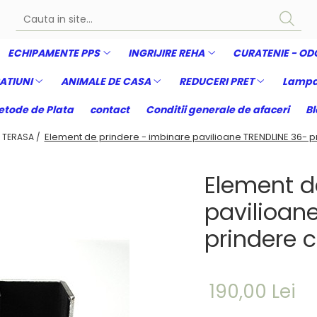
ECHIPAMENTE PPS
INGRIJIRE REHA
CURATENIE - OD
ATIUNI
ANIMALE DE CASA
REDUCERI PRET
Lampa
tode de Plata
contact
Conditii generale de afaceri
Bl
Element de prindere - imbinare pavilioane TRENDLINE 36- p
 TERASA /
Element d
pavilioan
prindere 
190,00 Lei