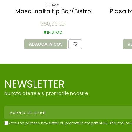
Dilego
Masa inalta tip Bar/Bistro
Plasa tantari 
pliabila - 60x115cm - aluminiu
Pavilion
360,00 Lei
optic crom
8
IN STOC
ADAUGA IN COS
V
NEWSLETTER
Nu rata ofertele si promotiile noastre
Vreau sa primesc newsletter cu promotiile magazinului. Afla mai mul