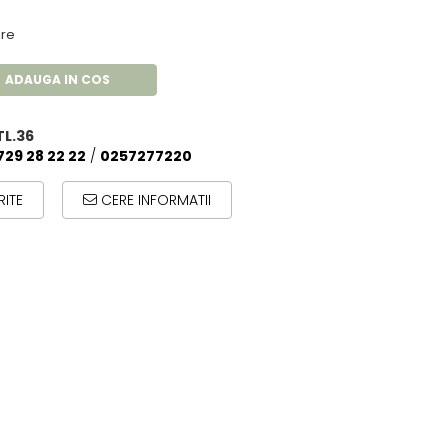
re
ADAUGA IN COS
TL.36
729 28 22 22
/
0257277220
ITE
CERE INFORMATII