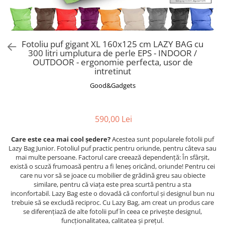
Fotoliu puf gigant XL 160x125 cm LAZY BAG cu
300 litri umplutura de perle EPS - INDOOR /
OUTDOOR - ergonomie perfecta, usor de
intretinut
Good&Gadgets
590,00 Lei
Care este cea mai cool ședere?
Acestea sunt popularele fotolii puf
Lazy Bag Junior. Fotoliul puf practic pentru oriunde, pentru câteva sau
mai multe persoane. Factorul care creează dependență: În sfârșit,
există o scuză frumoasă pentru a fi leneș oricând, oriunde! Pentru cei
care nu vor să se joace cu mobilier de grădină greu sau obiecte
similare, pentru că viața este prea scurtă pentru a sta
inconfortabil.
Lazy Bag este o dovadă că confortul și designul bun nu
trebuie să se excludă reciproc. Cu Lazy Bag, am creat un produs care
se diferențiază de alte fotolii puf în ceea ce privește designul,
funcționalitatea, calitatea și prețul.