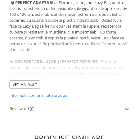
🥇 PERFECT ADAPTABIL -
Fiecare șezlong puf Lazy Bag pentru
interior și exterior, cu dimensiunile sale gigantice de aproximativ
160 x 120 cm, este fabricat din nailon extrem de robust. Extra
puternic, cu cusături duble și practic indestructibil. Acest lucru
face ca Lazy Bag să fie nu doar rezistent la rupere, rezistent la
culoare și rezistent la murdărie, ci și impermeabil. Cu toate
acestea, nu ar trebui expus la ploaie directă. Acest lucru face ca
perna de șezut să fie potrivită atât pentru utilizare în interior, cât
și în exterior.
☁️
CONFORTABIL, UȘOR ȘI PERFECT POTRIVIT
- Datorită
materialului de umplutură, șezlongul puf se adaptează perfect
oricărei posturi. Fără spate gol, fără umeri afundați și fără gât
rigid, deoarece corpul este susținut confortabil pe toată
suprafața. Umplutura aerisită cu mărgele reflectă temperatura
VEZI MAI MULT
corpului și asigură un echilibru perfect, indiferent dacă este cald
Informatii conformitate produs
sau frig. O postură sănătoasă este deosebit de importantă
pentru copii și adolescenți.
Review-uri
(0)
💤
UȘOR DE CURĂȚAT
- Umplutura este adăpostită într-un insert
separat, permițând îndepărtarea ușoară a husei exterioare
pentru spălare. Fermoarul, combinat cu o închidere suplimentară
cu velcro, asigură o protecție optimă a interiorului în orice
PRODUSE SIMILARE
moment. Recomandarea noastră: Spălați husa de nailon la 30 de