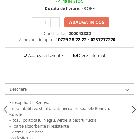
15
IN STOC
Durata de livrare:
48 ORE
ADAUGA IN COS
Cod Produs:
200043382
Ai nevoie de ajutor?
0729 28 22 22
/
0257277220
Adauga la Favorite
Cere informatii
Descriere
Prosop hartie Renova
Imbunatatiti-va stilul bucatariei cu prosoapele Renova.
- 2 role
- Rosu, portocaliu, Negru, verde, albastru, fucsis
- Foarte absorbante si rezistente
- 2 straturi de baza
- 80 fasii/rola