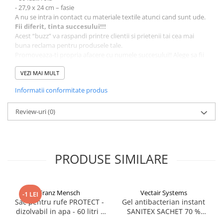
- 27,9 x 24 cm – fasie
A nu se intra in contact cu materiale textile atunci cand sunt ude.
Fii diferit, tinta succesului!!!
Acest “buzz” va raspandi printre clientii si prietenii tai cea mai
buna reclama pentru produsele tale.
Promoveaza-ti propria afacere cu numele succesului!! Alege sa fii
diferit!!
Lumea intreaga a acceptat-o !!!
VEZI MAI MULT
Informatii conformitate produs
Review-uri
(0)
PRODUSE SIMILARE
Franz Mensch
Vectair Systems
-1 LEI
Sac pentru rufe PROTECT -
Gel antibacterian instant
dizolvabil in apa - 60 litri -
SANITEX SACHET 70 %
66x84 cm / 17 my
alcool- 1.5 ml - plic