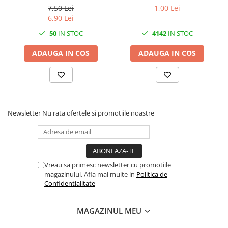
aluminiu
7,50 Lei
1,00 Lei
6,90 Lei
50
IN STOC
4142
IN STOC
ADAUGA IN COS
ADAUGA IN COS
Newsletter
Nu rata ofertele si promotiile noastre
Vreau sa primesc newsletter cu promotiile
magazinului. Afla mai multe in
Politica de
Confidentialitate
MAGAZINUL MEU