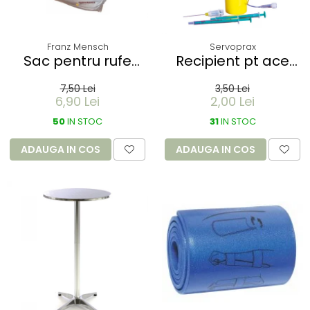
Franz Mensch
Servoprax
Sac pentru rufe
Recipient pt ace
PROTECT - dizolvabil
folosite Servobox -
7,50 Lei
3,50 Lei
in apa - 60 litri -
de buzunar 150 ml
6,90 Lei
2,00 Lei
66x84 cm / 17 my
50
IN STOC
31
IN STOC
ADAUGA IN COS
ADAUGA IN COS