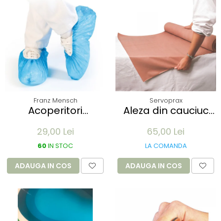
Franz Mensch
Servoprax
Acoperitori
Aleza din cauciuc
incaltaminte ECO
impermeabil -
29,00 Lei
65,00 Lei
din CPE - albastru
90x100cm - culoare
41x15 cm, 25 my
alb
60
IN STOC
LA COMANDA
unica folosinta - 100
buc
ADAUGA IN COS
ADAUGA IN COS