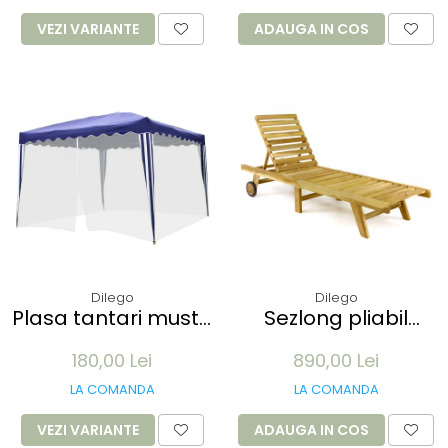
100 buc
VEZI VARIANTE
ADAUGA IN COS
Dilego
Dilego
Plasa tantari muste
Sezlong pliabil
pentru Pavilion 3x3M
Divero din lemn de
180,00 Lei
890,00 Lei
- 12 m lungime -
TEAK 200x57x34 cm
culoare alb
- pliabil cu roti
LA COMANDA
LA COMANDA
VEZI VARIANTE
ADAUGA IN COS