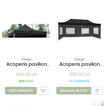
Dilego
Dilego
Acoperis pavilion
Acoperis pavilion
Profi 3 x 3 m -
Profi 3x6m - alb
690,00 Lei
990,00 Lei
diverse culori
2
IN STOC
LA COMANDA
VEZI VARIANTE
ADAUGA IN COS