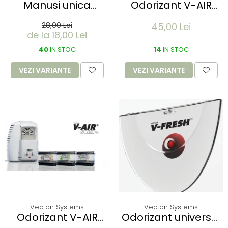
Manusi unica
Odorizant V-AIR
folosinta IDEAL
SOLID - SWEET PEA &
28,00 Lei
45,00 Lei
LIGHT - Vinyl clear -
WISTERIA
de la 18,00 Lei
calitate light fara
pudra - marime XL
40
IN STOC
14
IN STOC
- 100 buc
VEZI VARIANTE
VEZI VARIANTE
Vectair Systems
Vectair Systems
Odorizant V-AIR
Odorizant universal