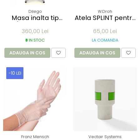
Dilego
W.Droh
Masa inalta tip
Atela SPLINT pentru
Bar/Bistro pliabila -
imobilizare membre
360,00 Lei
65,00 Lei
60x115cm - aluminiu
- refolosibila,
optic crom
impermeabila,
8
IN STOC
LA COMANDA
radio-transparenta
- rola 100x11 cm
ADAUGA IN COS
ADAUGA IN COS
-10 LEI
Franz Mensch
Vectair Systems