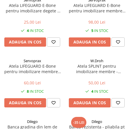
Servoprax
Servoprax
Atela LIFEGUARD E-Bone
Atela LIFEGUARD E-Bone
pentru imobilizare degete -
pentru imobilizare membre -
refolosibila, impermeabila,
refolosibila, impermeabila,
radio-transparenta - 5x11 cm
radio-transparenta - rola
25,00 Lei
98,00 Lei
100x14 cm
4
IN STOC
5
IN STOC
ADAUGA IN COS
ADAUGA IN COS
Servoprax
W.Droh
Atela LIFEGUARD E-Bone
Atela SPLINT pentru
pentru imobilizare membre -
imobilizare membre -
refolosibila, impermeabila,
refolosibila, impermeabila,
radio-transparenta - rola
radio-transparenta - rola
60,00 Lei
50,00 Lei
50x11 cm
50x11 cm
8
IN STOC
4
IN STOC
ADAUGA IN COS
ADAUGA IN COS
Dilego
Dilego
-35 LEI
Banca gradina din lem de
Banca rezistenta - pliabila pt