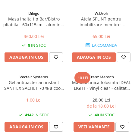
Dilego
W.Droh
Masa inalta tip Bar/Bistro
Atela SPLINT pentru
pliabila - 60x115cm - aluminiu
imobilizare membre -
optic crom
refolosibila, impermeabila,
radio-transparenta - rola
360,00 Lei
65,00 Lei
100x11 cm
8
IN STOC
LA COMANDA
ADAUGA IN COS
ADAUGA IN COS
Vectair Systems
Franz Mensch
-10 LEI
Gel antibacterian instant
Manusi unica folosinta IDEAL
SANITEX SACHET 70 % alcool-
LIGHT - Vinyl clear - calitate
1.5 ml - plic aluminiu
light fara pudra - marime XL -
100 buc
1,00 Lei
28,00 Lei
de la 18,00 Lei
4142
IN STOC
40
IN STOC
ADAUGA IN COS
VEZI VARIANTE