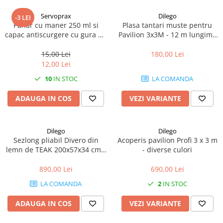
Servoprax
Dilego
-3 LEI
Pahar cu maner 250 ml si
Plasa tantari muste pentru
capac antiscurgere cu gura de
Pavilion 3x3M - 12 m lungime
12mm - din plastic
- culoare alb
transparent
15,00 Lei
180,00 Lei
12,00 Lei
10
IN STOC
LA COMANDA
ADAUGA IN COS
VEZI VARIANTE
Dilego
Dilego
Sezlong pliabil Divero din
Acoperis pavilion Profi 3 x 3 m
lemn de TEAK 200x57x34 cm -
- diverse culori
pliabil cu roti
890,00 Lei
690,00 Lei
LA COMANDA
2
IN STOC
ADAUGA IN COS
VEZI VARIANTE