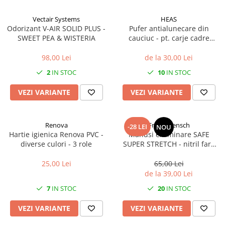
Vectair Systems
HEAS
Odorizant V-AIR SOLID PLUS -
Pufer antialunecare din
SWEET PEA & WISTERIA
cauciuc - pt. carje cadre
bastoane - 2 bucati
98,00 Lei
de la 30,00 Lei
2
IN STOC
10
IN STOC
VEZI VARIANTE
VEZI VARIANTE
Renova
Franz Mensch
-28 LEI
NOU
Hartie igienica Renova PVC -
Manusi examinare SAFE
diverse culori - 3 role
SUPER STRETCH - nitril fara
pudra - elasticitate 700% -
marime XL albastru 100 buc
25,00 Lei
65,00 Lei
de la 39,00 Lei
7
IN STOC
20
IN STOC
VEZI VARIANTE
VEZI VARIANTE