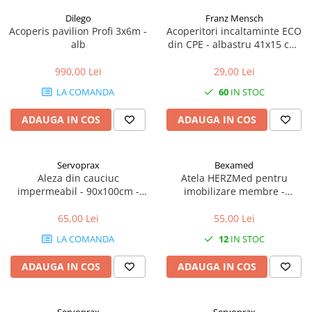
Dilego
Franz Mensch
Acoperis pavilion Profi 3x6m -
Acoperitori incaltaminte ECO
alb
din CPE - albastru 41x15 cm,
25 my unica folosinta - 100
buc
990,00 Lei
29,00 Lei
LA COMANDA
60
IN STOC
ADAUGA IN COS
ADAUGA IN COS
Servoprax
Bexamed
Aleza din cauciuc
Atela HERZMed pentru
impermeabil - 90x100cm -
imobilizare membre -
culoare alb
refolosibila, impermeabila,
radio-transparenta - rola
65,00 Lei
55,00 Lei
50x11 cm
LA COMANDA
12
IN STOC
ADAUGA IN COS
ADAUGA IN COS