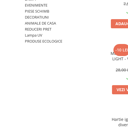
7,
EVENIMENTE
PIESE SCHIMB
DECORATIUNI
ANIMALE DE CASA
ADAUG
REDUCERI PRET
Lampa UV
PRODUSE ECOLOGICE
-10 LE
Manusi u
LIGHT - V
light far
28,00 
VEZI 
Hartie i
diver