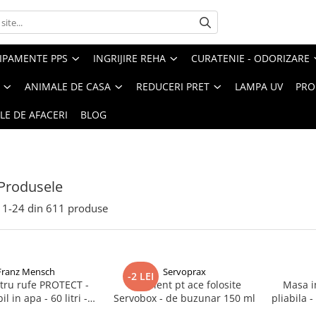
IPAMENTE PPS
INGRIJIRE REHA
CURATENIE - ODORIZARE
ANIMALE DE CASA
REDUCERI PRET
LAMPA UV
PRO
LE DE AFACERI
BLOG
Produsele
1-
24
din
611
produse
Franz Mensch
Servoprax
-2 LEI
tru rufe PROTECT -
Recipient pt ace folosite
Masa in
il in apa - 60 litri -
Servobox - de buzunar 150 ml
pliabila 
x84 cm / 17 my