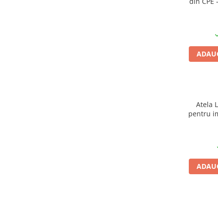
din CPE 
25 my un
ADAUG
Atela 
pentru i
refolosi
radio-t
ADAUG