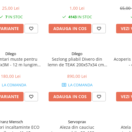
1.5 ml - plic aluminiu
pudra -
25,00 Lei
1,00 Lei
65,00
7
IN STOC
4143
IN STOC
VARIANTE
ADAUGA IN COS
VEZI
Dilego
Dilego
uste pentru
Sezlong pliabil Divero din
Acoperis 
 3x3M - 12 m lungime
lemn de TEAK 200x57x34 cm -
-
- culoare alb
pliabil cu roti
180,00 Lei
890,00 Lei
LA COMANDA
LA COMANDA
VARIANTE
ADAUGA IN COS
VEZI
Franz Mensch
Servoprax
ori incaltaminte ECO
Aleza din cauciuc
Atel