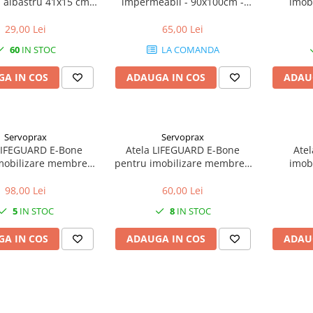
- albastru 41x15 cm,
impermeabil - 90x100cm -
imob
ica folosinta - 100
culoare alb
refolos
buc
radio-
29,00 Lei
65,00 Lei
60
IN STOC
LA COMANDA
A IN COS
ADAUGA IN COS
ADAU
Servoprax
Servoprax
LIFEGUARD E-Bone
Atela LIFEGUARD E-Bone
Atel
mobilizare membre -
pentru imobilizare membre -
imob
bila, impermeabila,
refolosibila, impermeabila,
refolos
ransparenta - rola
radio-transparenta - rola
radio-
98,00 Lei
60,00 Lei
100x14 cm
50x11 cm
5
IN STOC
8
IN STOC
A IN COS
ADAUGA IN COS
ADAU