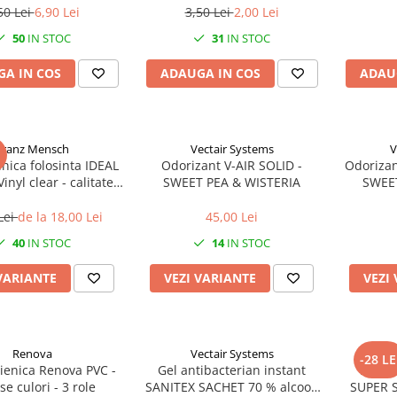
50 Lei
6,90 Lei
3,50 Lei
2,00 Lei
50
IN STOC
31
IN STOC
A IN COS
ADAUGA IN COS
ADAU
Franz Mensch
Vectair Systems
V
I
nica folosinta IDEAL
Odorizant V-AIR SOLID -
Odorizan
inyl clear - calitate
SWEET PEA & WISTERIA
SWEET
a pudra - marime XL -
100 buc
Lei
de la 18,00 Lei
45,00 Lei
40
IN STOC
14
IN STOC
VARIANTE
VEZI VARIANTE
VEZI
Renova
Vectair Systems
-28 LE
gienica Renova PVC -
Gel antibacterian instant
Manus
se culori - 3 role
SANITEX SACHET 70 % alcool-
SUPER STRETC