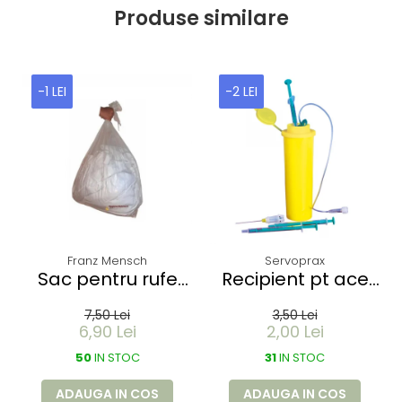
Produse similare
-1 LEI
-2 LEI
Franz Mensch
Servoprax
Sac pentru rufe
Recipient pt ace
PROTECT -
folosite Servobox -
7,50 Lei
3,50 Lei
dizolvabil in apa -
de buzunar 150 ml
6,90 Lei
2,00 Lei
60 litri - 66x84 cm
50
/ 17 my
IN STOC
31
IN STOC
ADAUGA IN COS
ADAUGA IN COS