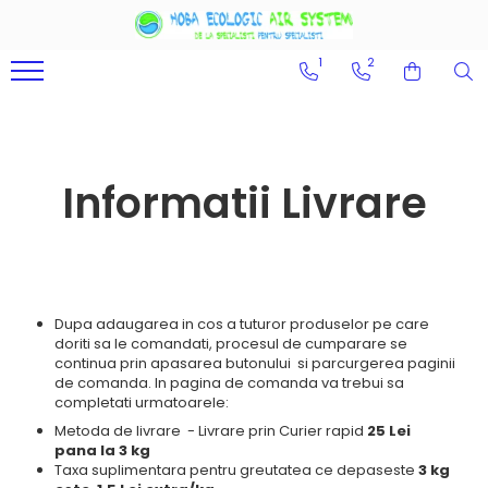
1
2
HORECA
MOBILIER
PRIM AJUTOR
ECHIPAMENTE PPS
INGRIJIRE REHA
CURATENIE - ODORIZARE
GRADINA - TERASA
LAMPI
EVENIMENTE
PIESE SCHIMB
DECORATIUNI
ANIMALE DE CASA
REDUCERI PRET
PRODUSE ECOLOGICE
Food
Mobilier birouri
Echipament ambulanta
Produse unica folosinta
Fitness si relaxare
Dispensere si aparate
Inchideri terase
Iluminare LED
Accesorii si aranjamente
Baterii si acumulatori
Obiecte de decor
Jucarii caini
Lichidari de stoc
Ambalaje
evenimente
Ambalaje catering
Mobilier Institutii publice
Genti si Rucsacuri
Terapie alternativa
Odorizante profesionale
Mobilier terase
Lampi semnalizare si becuri
Tablouri decorative
Produse ingrijire
Produse in testare
Mese si scaune pliabile
Produse hartie
Sere si paturi inalte
Recompense caini
Produse reduse
Informatii Livrare
Pavilioane si corturi
Produse promotionale
Dupa adaugarea in cos a tuturor produselor pe care
doriti sa le comandati, procesul de cumparare se
continua prin apasarea butonului si parcurgerea paginii
de comanda. In pagina de comanda va trebui sa
completati urmatoarele:
Metoda de livrare - Livrare prin Curier rapid
25 Lei
pana la 3 kg
Taxa suplimentara pentru greutatea ce depaseste
3 kg