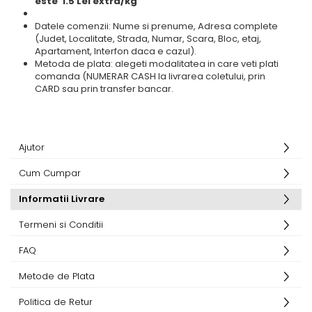
este 1.5 Lei extra/kg
Datele comenzii: Nume si prenume, Adresa complete
(Judet, Localitate, Strada, Numar, Scara, Bloc, etaj,
Apartament, Interfon daca e cazul).
Metoda de plata: alegeti modalitatea in care veti plati
comanda (NUMERAR CASH la livrarea coletului, prin
CARD sau prin transfer bancar.
Ajutor
Cum Cumpar
Informatii Livrare
Termeni si Conditii
FAQ
Metode de Plata
Politica de Retur