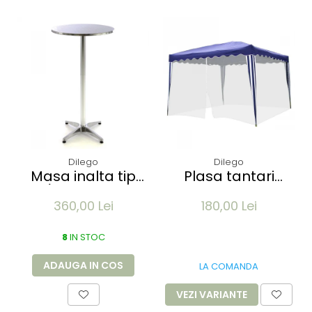
Dilego
Dilego
Masa inalta tip
Plasa tantari
Bar/Bistro pliabila
muste pentru
360,00 Lei
180,00 Lei
- 60x115cm -
Pavilion 3x3M - 12
aluminiu optic
m lungime -
8
crom
IN STOC
culoare alb
ADAUGA IN COS
LA COMANDA
VEZI VARIANTE