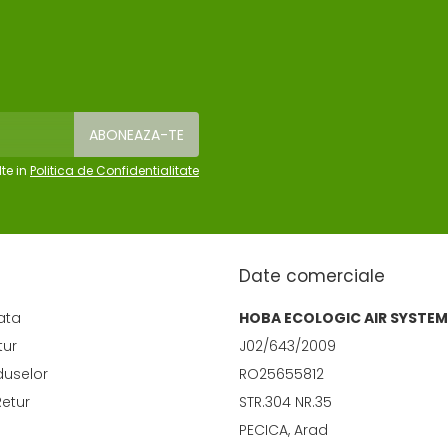
te in
Politica de Confidentialitate
Date comerciale
ata
HOBA ECOLOGIC AIR SYSTEM
tur
J02/643/2009
duselor
RO25655812
Retur
STR.304 NR.35
PECICA, Arad