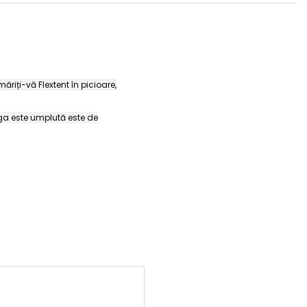
măriți-vă Flextent în picioare,
unga este umplută este de