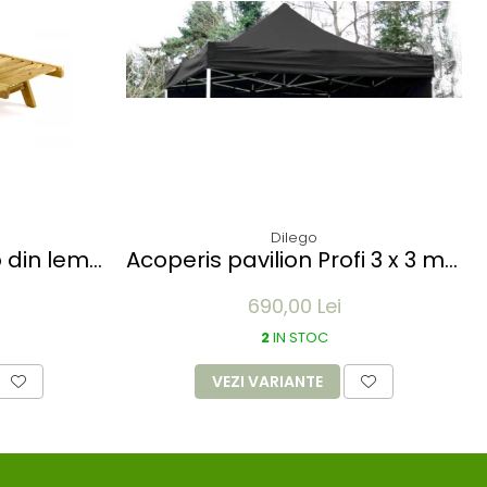
Dilego
o din lemn
Acoperis pavilion Profi 3 x 3 m -
 - pliabil
diverse culori
690,00 Lei
2
IN STOC
VEZI VARIANTE