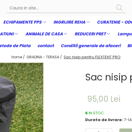
ECHIPAMENTE PPS
INGRIJIRE REHA
CURATENIE - OD
ATIUNI
ANIMALE DE CASA
REDUCERI PRET
Lampa
tode de Plata
contact
Conditii generale de afaceri
Bl
Sac nisip pentru FLEXTENT PRO
Home /
GRADINA - TERASA /
Sac nisip
95,00 Lei
6
IN STOC
Durata de livrare:
7-14