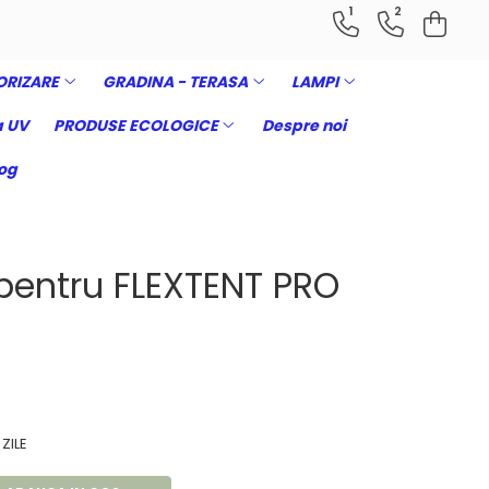
1
2
ORIZARE
GRADINA - TERASA
LAMPI
 UV
PRODUSE ECOLOGICE
Despre noi
og
 pentru FLEXTENT PRO
 ZILE