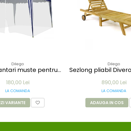
Dilego
Dilego
muste pentru
Sezlong pliabil Diver
 3x3M - 12 m lungime -
de TEAK 200x57x34 cm
180,00 Lei
890,00 Lei
culoare alb
cu roti
LA COMANDA
LA COMANDA
EZI VARIANTE
ADAUGA IN COS