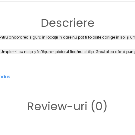
Descriere
entru ancorarea sigură în locații în care nu pot fi folosite cârlige în sol și ur
.
Umpleți-l cu nisip și înfășurați piciorul fiecărui stâlp. Greutatea când p
rodus
Review-uri
(0)