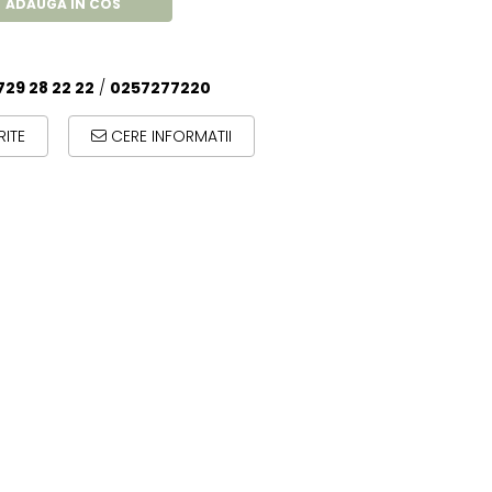
ADAUGA IN COS
729 28 22 22
/
0257277220
ITE
CERE INFORMATII