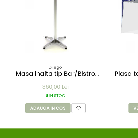
Dilego
Masa inalta tip Bar/Bistro
Plasa tantari 
pliabila - 60x115cm - aluminiu
Pavilion
360,00 Lei
optic crom
8
IN STOC
ADAUGA IN COS
V